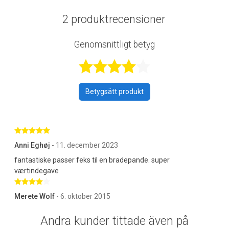
2 produktrecensioner
Genomsnittligt betyg
Betygsatt 4,5 a
Betygsätt produkt
Betygsatt 5 av 5 stjärnor
Anni Eghøj
- 11. december 2023
fantastiske passer feks til en bradepande. super
værtindegave
Betygsatt 4 av 5 stjärnor
Merete Wolf
- 6. oktober 2015
Andra kunder tittade även på