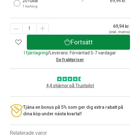
20 rullar
-
69,94 kr.
1 kartong
69,94
kr.
(inkl. moms)
Fortsätt
I fjärrlagring
/
Leverans: Förväntad 5-7 vardagar
Se fraktpriser
4,4 stjärnor på Trustpilot
Tjäna en bonus på 5% som ger dig extra rabatt på
dina köp under nästa kvartal!
Relaterade varor