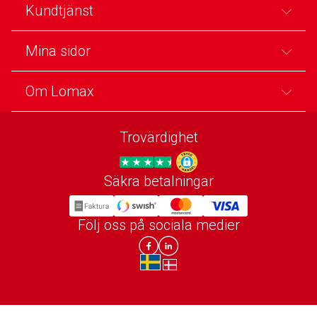
Kundtjänst
Mina sidor
Om Lomax
Trovärdighet
Säkra betalningar
Trygg E-handel
Följ oss på sociala medier
Lomax DK Facebook
Lomax SE LinkIn
sv-SE
da-DK