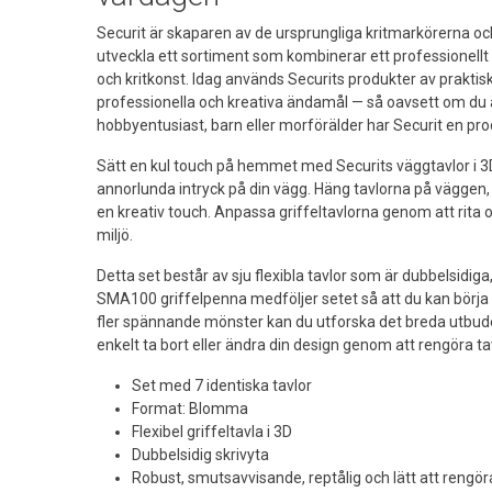
Securit är skaparen av de ursprungliga kritmarkörerna o
utveckla ett sortiment som kombinerar ett professionellt 
och kritkonst. Idag används Securits produkter av praktis
professionella och kreativa ändamål — så oavsett om du är
hobbyentusiast, barn eller morförälder har Securit en pr
Sätt en kul touch på hemmet med Securits väggtavlor i 3
annorlunda intryck på din vägg. Häng tavlorna på väggen, i
en kreativ touch. Anpassa griffeltavlorna genom att rita oc
miljö.
Detta set består av sju flexibla tavlor som är dubbelsidig
SMA100 griffelpenna medföljer setet så att du kan börja 
fler spännande mönster kan du utforska det breda utbudet
enkelt ta bort eller ändra din design genom att rengöra t
Set med 7 identiska tavlor
Format: Blomma
Flexibel griffeltavla i 3D
Dubbelsidig skrivyta
Robust, smutsavvisande, reptålig och lätt att rengör