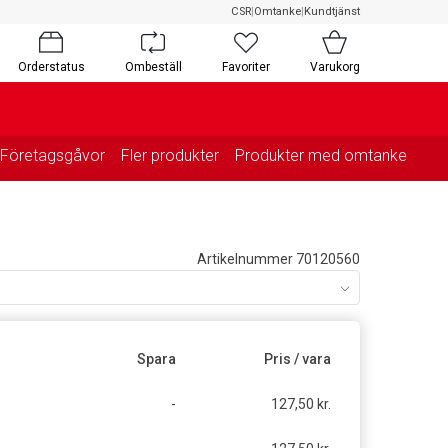
CSR
|
Omtanke
|
Kundtjänst
Orderstatus
Ombeställ
Favoriter
Varukorg
Företagsgåvor
Fler produkter
Produkter med omtanke
Artikelnummer 70120560
Spara
Pris / vara
-
127,50 kr.