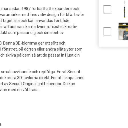
ch har sedan 1987 fortsatt att expandera och
varumärke med innovativ design för bl.a. tavlor
kt taget alla och kan användas för både
 affärsman, karriärkvinna, hipster, kreativ
odukt som passar dig och dina behov.
D. Denna 3D-blomma ger ett sött och
 fönstret, på dörren eller andra släta ytor som
h skriva på dem så att de passar in i just din
a, smutsavvisande och reptåliga. En vit Securit
dekorera 3D-tavlorna direkt. För att skapa ännu
 av Securit Original griffelpennor. Du kan
avlan med en våt trasa.
a