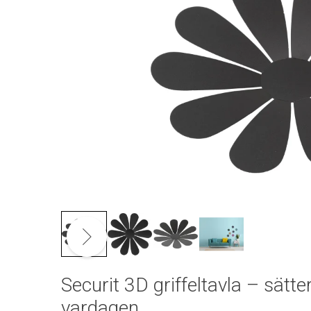
Securit 3D griffeltavla – sätte
vardagen