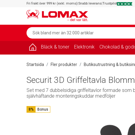
Fri frakt över 999 kr (exkl. moms)
|
Snabb leverans
|
Trustpilot
Bläck & toner
Elektronik
Chokolad & godi
Startsida
Fler produkter
Butiksutrustning & butiksi
Securit 3D Griffeltavla Blomma
Set med 7 dubbelsidiga griffeltavlor formade som b
självhäftande monteringskuddar medföljer
8%
Bonus