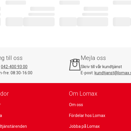
ng till oss
Mejla oss
:
042-400 93 00
Skriv till vår kundtjänst
-fre: 08:30-16:00
E-post:
kundtjanst@lomax.
idor
Om Lomax
r
Om oss
ta
Fördelar hos Lomax
dtjänstärenden
Jobba på Lomax