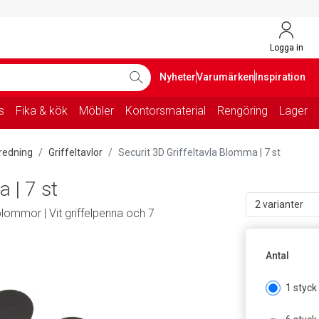
Logga in
Nyheter
Varumärken
Inspiration
s
Fika & kök
Möbler
Kontorsmaterial
Rengöring
Lager
nredning
Griffeltavlor
Securit 3D Griffeltavla Blomma | 7 st
 | 7 st
2 varianter
lommor | Vit griffelpenna och 7
Antal
1 styck