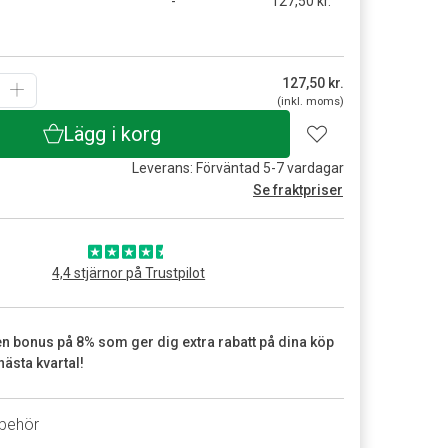
-
127,50 kr.
g
127,50
kr.
(inkl. moms)
Lägg i korg
Leverans: Förväntad 5-7 vardagar
Se fraktpriser
4,4 stjärnor på Trustpilot
en bonus på 8% som ger dig extra rabatt på dina köp
nästa kvartal!
lbehör