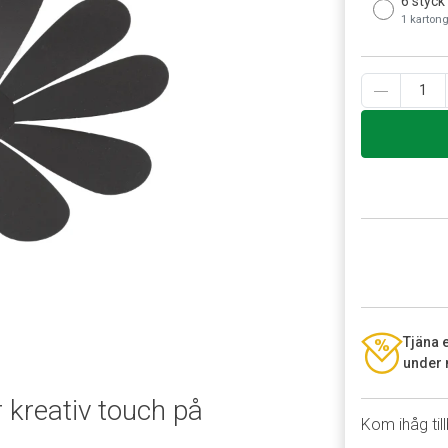
6 styck
1 karton
Tjäna 
under 
r kreativ touch på
Kom ihåg til