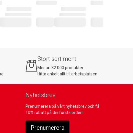
Stort sortiment
Mer än 32 000 produkter
se
Hitta enkelt allt till arbetsplatsen
Nyhetsbrev
Prenumerera på vårt nyhetsbrev och få
10% rabatt på din första order!
Prenumerera