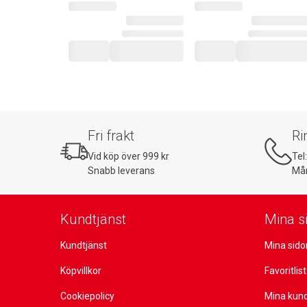
Fri frakt
Ri
Vid köp över 999 kr
Tel
Snabb leverans
Mån
Kundtjänst
Mina s
Kundtjänst
Mina sido
Köpvillkor
Favoritlis
Cookiepolicy
Mina kun