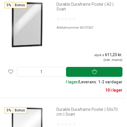
Durable Duraframe Poster | A2 |
5%
Bonus
Svart
Artikelnummer 60137267
611,25 kr.
styck á
(inkl. moms)
I lager
/
Leverans: 1-2 vardagar
10 i lager
Durable Duraframe Poster | 50x70
5%
Bonus
cm | Svart