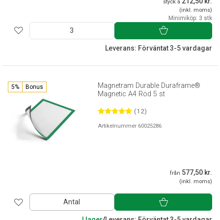
212,50 kr.
styck á
(inkl. moms)
Minimiköp: 3 stk
Leverans: Förväntat 3-5 vardagar
Magnetram Durable Duraframe®
5%
Bonus
Magnetic A4 Röd 5 st
(12)
Artikelnummer 60025286
577,50 kr.
från
(inkl. moms)
Antal
I lager
/
Leverans: Förväntat 3-5 vardagar