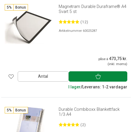
Magnetram Durable Duraframe® A4
5%
Bonus
Svart 5 st
(12)
Artikelnummer 60025287
473,75 kr.
påse á
(inkl. moms)
Antal
I lager
/
Leverans: 1-2 vardagar
Durable Combiboxx Blankettfack
5%
Bonus
1/3 A4
(2)