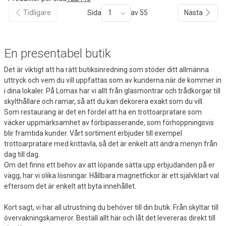
Tidligare
Sida
1
av 55
Nästa
En presentabel butik
Det är viktigt att ha rätt butiksinredning som stöder ditt allmänna
uttryck och vem du vill uppfattas som av kunderna när de kommer in
i dina lokaler. På Lomax har vi allt från glasmontrar och trådkorgar till
skylthållare och ramar, så att du kan dekorera exakt som du vill.
Som restaurang är det en fördel att ha en trottoarpratare som
väcker uppmärksamhet av förbipasserande, som förhoppningsvis
blir framtida kunder. Vårt sortiment erbjuder till exempel
trottoarpratare med krittavla, så det är enkelt att ändra menyn från
dag till dag.
Om det finns ett behov av att löpande sätta upp erbjudanden på er
vägg, har vi olika lösningar. Hållbara magnetfickor är ett självklart val
eftersom det är enkelt att byta innehållet.
Kort sagt, vi har all utrustning du behöver till din butik. Från skyltar till
övervakningskameror. Beställ allt här och låt det levereras direkt till