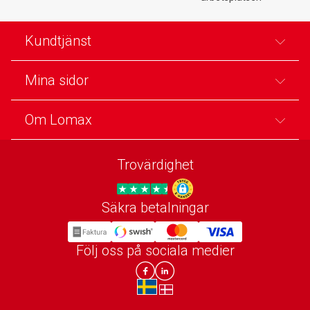
Kundtjänst
Mina sidor
Om Lomax
Trovärdighet
Säkra betalningar
Trygg E-handel
Följ oss på sociala medier
Lomax DK Facebook
Lomax SE LinkIn
sv-SE
da-DK