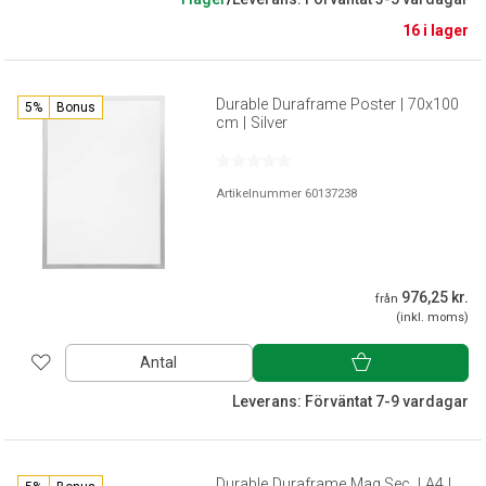
16 i lager
Durable Duraframe Poster | 70x100
5%
Bonus
cm | Silver
Artikelnummer 60137238
976,25 kr.
från
(inkl. moms)
Antal
Leverans: Förväntat 7-9 vardagar
Durable Duraframe Mag.Sec. | A4 |