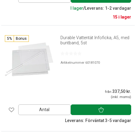
I lager
/
Leverans: 1-2 vardagar
15 i lager
Durable Vattentät Infoficka, A5, med
5%
Bonus
buntband, 5st
Artikelnummer 60181070
337,50 kr.
från
(inkl. moms)
Antal
Leverans: Förväntat 3-5 vardagar