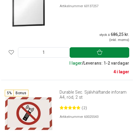
Artikelnummer 60137257
686,25 kr.
styck á
(inkl. moms)
I lager
/
Leverans: 1-2 vardagar
4 i lager
Durable Sec. Självhäftande inforam
5%
Bonus
A4, röd, 2 st
(2)
Artikelnummer 60025543