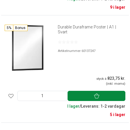
9 i lager
Durable Duraframe Poster | A1 |
5%
Bonus
Svart
Artikelnummer 60137247
823,75 kr.
styck á
(inkl. moms)
I lager
/
Leverans: 1-2 vardagar
5 i lager