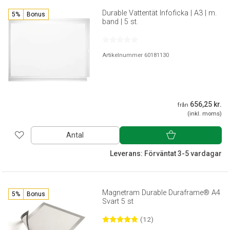
Durable Vattentät Infoficka | A3 | m.
5%
Bonus
band | 5 st.
Artikelnummer 60181130
656,25 kr.
från
(inkl. moms)
Antal
Leverans: Förväntat 3-5 vardagar
Magnetram Durable Duraframe® A4
5%
Bonus
Svart 5 st
(12)