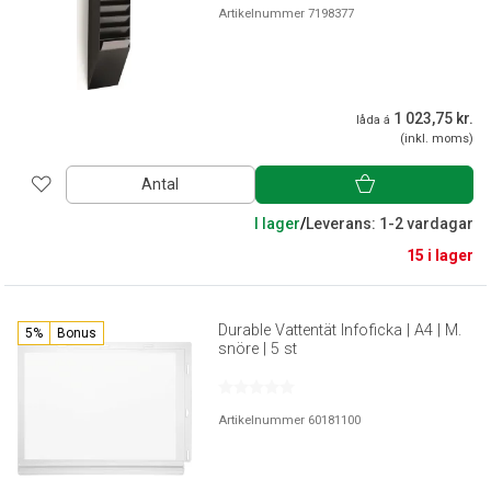
Artikelnummer 7198377
1 023,75 kr.
låda á
(inkl. moms)
Antal
I lager
/
Leverans: 1-2 vardagar
15 i lager
Durable Vattentät Infoficka | A4 | M.
5%
Bonus
snöre | 5 st
Artikelnummer 60181100