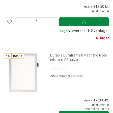
212,50 kr.
styck á
(inkl. moms)
I lager
/
Leverans: 1-2 vardagar
4 i lager
Durable Duraframe®Magnetic Note
5%
Bonus
inforam A4, silver
Artikelnummer 60025388
175,00 kr.
styck á
(inkl. moms)
Minimiköp: 10 stk