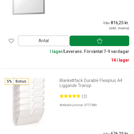
816,25 kr.
från
(inkl. moms)
Antal
I lager
/
Leverans: Förväntat 7-9 vardagar
14 i lager
Blankettfack Durable Flexiplus A4
5%
Bonus
Liggande Transp.
(2)
Artikelnummer 3777380
676,25 kr.