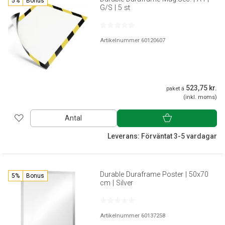
5%
Bonus
G/S | 5 st
Artikelnummer 60120607
523,75 kr.
paket á
(inkl. moms)
Antal
Leverans: Förväntat 3-5 vardagar
Durable Duraframe Poster | 50x70
5%
Bonus
cm | Silver
Artikelnummer 60137258