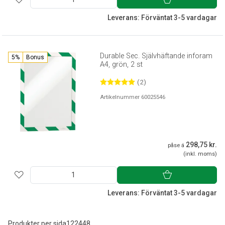
Leverans: Förväntat 3-5 vardagar
Durable Sec. Självhäftande inforam
5%
Bonus
A4, grön, 2 st
(2)
Artikelnummer 60025546
298,75 kr.
påse á
(inkl. moms)
Leverans: Förväntat 3-5 vardagar
Produkter per sida
12
24
48