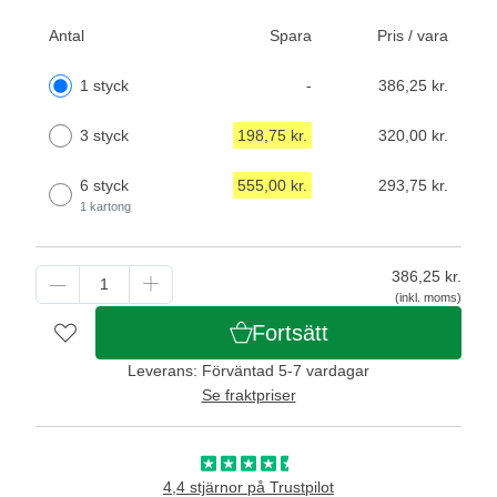
Antal
Spara
Pris / vara
1 styck
-
386,25 kr.
3 styck
198,75 kr.
320,00 kr.
6 styck
555,00 kr.
293,75 kr.
1 kartong
386,25
kr.
(inkl. moms)
Fortsätt
Leverans: Förväntad 5-7 vardagar
Se fraktpriser
4,4 stjärnor på Trustpilot