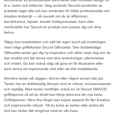
bl.a. tavlor och kritkonst. Idag används Securits produkter av
praktiskt taget alla och kan användas för både professionella och
kreativa ändamål — så oavsett om du är affärsman,
karriärkvinna, hipster, kreativ hobbyentusiast, barn eller
morförälder har Securit en produkt som passar dig och dina
behov.
Släpp loss kreativiteten och sätt din egen touch på inredningen
med roliga griffeltavlan Securit Silhouette. Den dubbelsidiga
Silhouette-tavlan ger dig ny inspiration och idéer varje dag och du
kan snabbt och lätt skriva ned dina anteckningar, påminnelser
och möten. Du kan också välja att göra en fin illustration eller
bara skriva ett inspirerande citat eller ett sött meddelande.
Montera tavlan på väggen, dörren eller någon annan slät yta.
Tavlan har en dubbelsidig skrivyta som är robust, smutsavvisande
och reptålig. Med tavlan medföljer också en vit Securit SMA100
griffelpenna så att du direkt kan börja dekorera din nya tavla.
Griffelpennor i flera fina färger kan köpas separat för fler kreativa
och inspirerande uttryck. Vill du torka av tavlan eller ändra din
text kan tavlan lätt rengöras med en våt trasa.