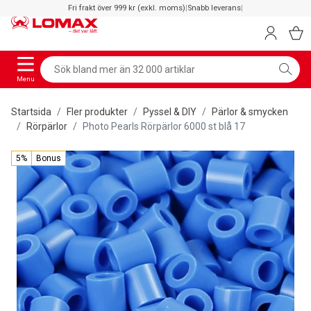
Fri frakt över 999 kr (exkl. moms)
|
Snabb leverans
|
Menu
Startsida
Fler produkter
Pyssel & DIY
Pärlor & smycken
Rörpärlor
Photo Pearls Rörpärlor 6000 st blå 17
5%
Bonus