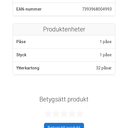
EAN-nummer
7393968004993
Produktenheter
Påse
1 påse
Styck
1 påse
Ytterkartong
32 påsar
Betygsätt produkt
Betygsatt 0 av 
Betygsätt produkt