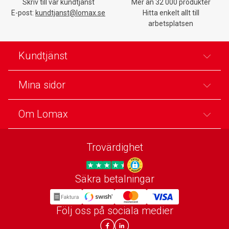
Skriv till vår kundtjänst
Mer än 32 000 produkter
E-post:
kundtjanst@lomax.se
Hitta enkelt allt till
arbetsplatsen
Kundtjänst
Mina sidor
Om Lomax
Trovärdighet
Säkra betalningar
Trygg E-handel
Följ oss på sociala medier
Lomax DK Facebook
Lomax SE LinkIn