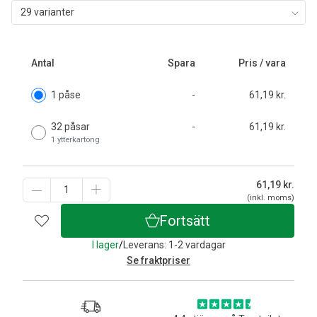
29 varianter
Antal
Spara
Pris / vara
1 påse
-
61,19 kr.
32 påsar
-
61,19 kr.
1 ytterkartong
61,19
kr.
(inkl. moms)
Fortsätt
I lager
/
Leverans: 1-2 vardagar
Se fraktpriser