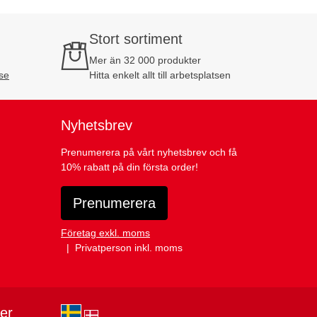
Stort sortiment
Mer än 32 000 produkter
se
Hitta enkelt allt till arbetsplatsen
Nyhetsbrev
Prenumerera på vårt nyhetsbrev och få
10% rabatt på din första order!
Prenumerera
Företag exkl. moms
Privatperson inkl. moms
ier
sv-SE
da-DK