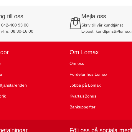
ng till oss
Mejla oss
:
042-400 93 00
Skriv till vår kundtjänst
-fre: 08:30-16:00
E-post:
kundtjanst@lomax.
idor
Om Lomax
r
Om oss
ta
Fördelar hos Lomax
dtjänstärenden
Jobba på Lomax
orik
KvartalsBonus
Bankuppgifter
betalningar
Följ oss på sociala med