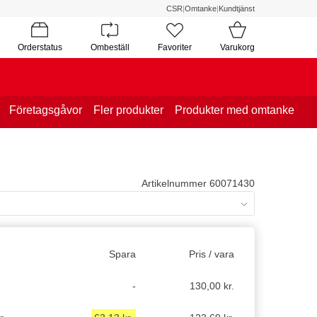
CSR
|
Omtanke
|
Kundtjänst
Orderstatus
Ombeställ
Favoriter
Varukorg
Företagsgåvor
Fler produkter
Produkter med omtanke
Artikelnummer 60071430
Spara
Pris / vara
-
130,00 kr.