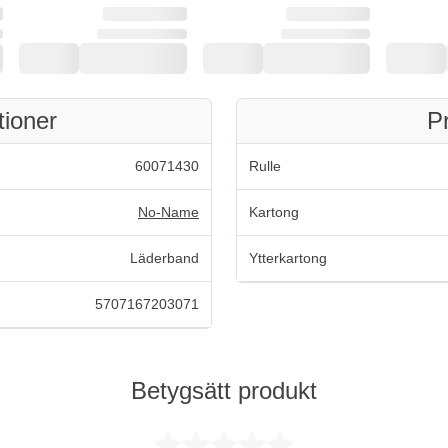
tioner
P
60071430
Rulle
No-Name
Kartong
Läderband
Ytterkartong
5707167203071
Betygsätt produkt
Betygsatt 0 