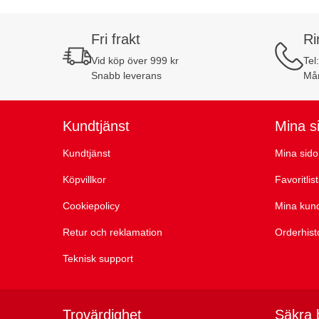
Fri frakt
Ri
Vid köp över 999 kr
Tel
Snabb leverans
Mån
Kundtjänst
Mina s
Kundtjänst
Mina sido
Köpvillkor
Favoritlis
Cookiepolicy
Mina kun
Retur och reklamation
Orderhist
Teknisk support
Trovärdighet
Säkra 