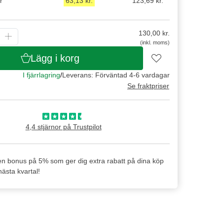
r
63,13 kr.
123,69 kr.
130,00
kr.
(inkl. moms)
Lägg i korg
I fjärrlagring
/
Leverans: Förväntad 4-6 vardagar
Se fraktpriser
4,4 stjärnor på Trustpilot
en bonus på 5% som ger dig extra rabatt på dina köp
ästa kvartal!