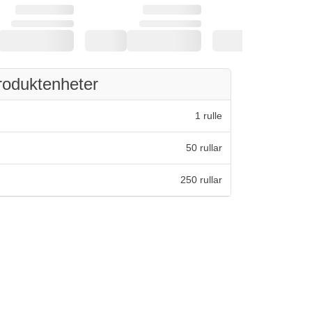
roduktenheter
1 rulle
50 rullar
250 rullar
av 5 stjärnor