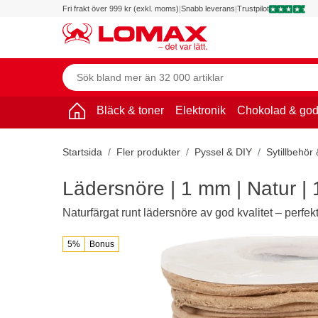
Fri frakt över 999 kr (exkl. moms)
|
Snabb leverans
|
Trustpilot
Bläck & toner
Elektronik
Chokolad & god
Startsida
Fler produkter
Pyssel & DIY
Sytillbehör 
Lädersnöre | 1 mm | Natur |
Naturfärgat runt lädersnöre av god kvalitet – perfek
5%
Bonus