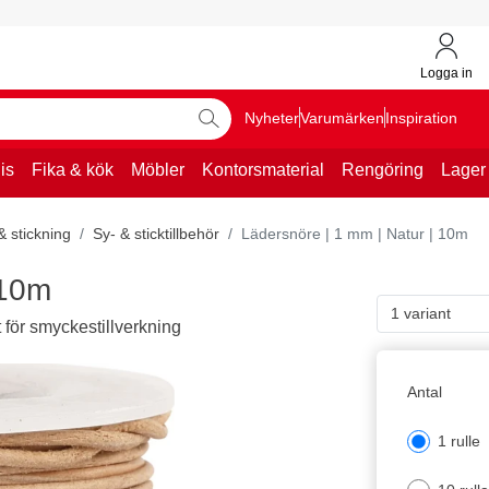
Logga in
Nyheter
Varumärken
Inspiration
is
Fika & kök
Möbler
Kontorsmaterial
Rengöring
Lager
& stickning
Sy- & sticktillbehör
Lädersnöre | 1 mm | Natur | 10m
 10m
1 variant
t för smyckestillverkning
Antal
1 rulle