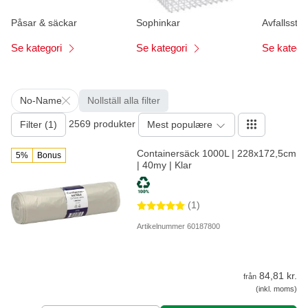
Påsar & säckar
Sophinkar
Avfallsstat
Se kategori
Se kategori
Se katego
No-Name
Nollställ alla filter
2569 produkter
Filter (1)
Mest populære
Containersäck 1000L | 228x172,5cm
5%
Bonus
| 40my | Klar
(1)
Artikelnummer 60187800
84,81 kr.
från
(inkl. moms)