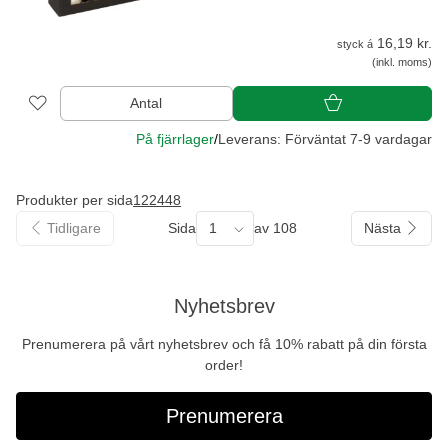
16,19 kr.
styck á
(inkl. moms)
Antal
På fjärrlager
/
Leverans: Förväntat 7-9 vardagar
Produkter per sida
12
24
48
Tidligare
Sida
1
av 108
Nästa
Nyhetsbrev
Prenumerera på vårt nyhetsbrev och få 10% rabatt på din första
order!
Prenumerera