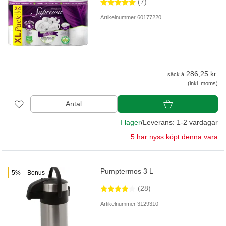
(7)
Artikelnummer 60177220
286,25 kr.
säck á
(inkl. moms)
Antal
I lager
/
Leverans: 1-2 vardagar
5 har nyss köpt denna vara
Pumptermos 3 L
5%
Bonus
(28)
Artikelnummer 3129310