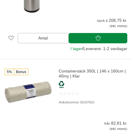
208,75 kr.
styck á
(inkl. moms)
Antal
I lager
/
Leverans: 1-2 vardagar
Containersäck 350L | 146 x 160cm |
5%
Bonus
40my | Klar
Artikelnummer 60187820
82,81 kr.
från
(inkl. moms)