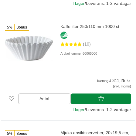
I lager
/
Leverans: 1-2 vardagar
Kaffefilter 250/110 mm 1000 st
5%
Bonus
(10)
Artikelnummer 60065000
311,25 kr.
kartong á
(inkl. moms)
Antal
I lager
/
Leverans: 1-2 vardagar
Mjuka ansiktsservetter, 20x19,5 cm,
5%
Bonus