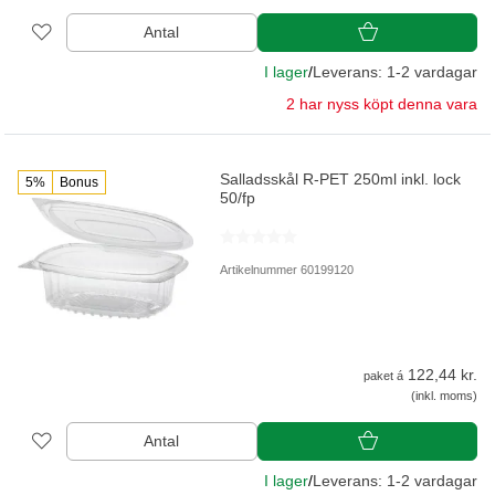
Antal
I lager
/
Leverans: 1-2 vardagar
2 har nyss köpt denna vara
Salladsskål R-PET 250ml inkl. lock
5%
Bonus
50/fp
Artikelnummer 60199120
122,44 kr.
paket á
(inkl. moms)
Antal
I lager
/
Leverans: 1-2 vardagar