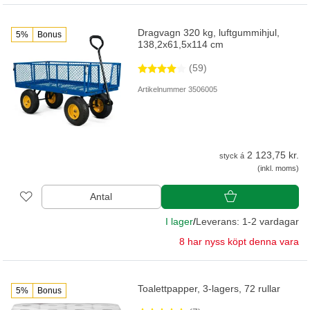
Dragvagn 320 kg, luftgummihjul,
5%
Bonus
138,2x61,5x114 cm
(59)
Artikelnummer 3506005
2 123,75 kr.
styck á
(inkl. moms)
Antal
I lager
/
Leverans: 1-2 vardagar
8 har nyss köpt denna vara
Toalettpapper, 3-lagers, 72 rullar
5%
Bonus