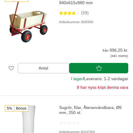
940x615x980 mm
(59)
Artikelnummer 3505990
996,25 kr.
från
(inkl. moms)
Antal
I lager
/
Leverans: 1-2 vardagar
8 har nyss köpt denna vara
Sugrör, Klar, Återanvändbara, Ø6
5%
Bonus
mm, 250 st.
Artikelnummer 60147920