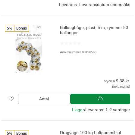
Leverans: Leveransdatum undersöks
Ballongbåge, plast, 5 m, rymmer 80
5%
Bonus
ballonger
Artikelnummer 80196560
9,38 kr.
styck á
(inkl. moms)
Antal
I lager
/
Leverans: 1-2 vardagar
Dragvagn 100 kg Luftgummihjul
5%
Bonus