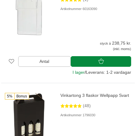
Artikelnummer 60163090
238,75 kr.
styck á
(inkl. moms)
Antal
I lager
/
Leverans: 1-2 vardagar
Vinkartong 3 flaskor Wellpapp Svart
5%
Bonus
(48)
Artikelnummer 1796030