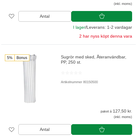
(inkl. moms)
Antal
I lager
/
Leverans: 1-2 vardagar
2 har nyss köpt denna vara
Sugrör med sked, Återanvändbar,
5%
Bonus
PP, 250 st.
Artikelnummer 80150500
127,50 kr.
paket á
(inkl. moms)
Antal