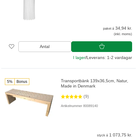
34,94 kr.
paket á
(inkl. moms)
Antal
I lager
/
Leverans: 1-2 vardagar
Transportbänk 139x36,5cm, Natur,
5%
Bonus
Made in Denmark
(9)
Artikelnummer 80089140
1 073,75 kr.
styck á