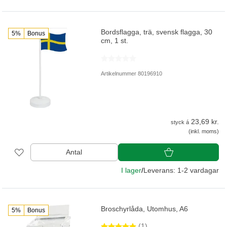
Bordsflagga, trä, svensk flagga, 30
5%
Bonus
cm, 1 st.
Artikelnummer 80196910
23,69 kr.
styck á
(inkl. moms)
Antal
I lager
/
Leverans: 1-2 vardagar
Broschyrlåda, Utomhus, A6
5%
Bonus
(1)