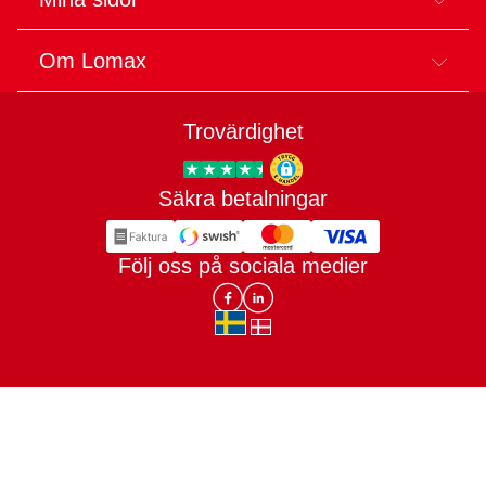
Om Lomax
Trovärdighet
Säkra betalningar
Trygg E-handel
Följ oss på sociala medier
Lomax DK Facebook
Lomax SE LinkIn
sv-SE
da-DK