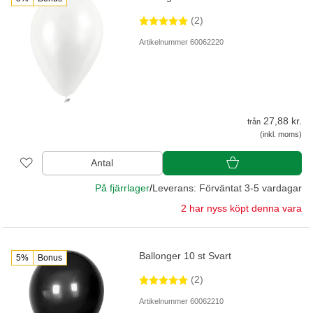
(2)
Artikelnummer 60062220
27,88 kr.
från
(inkl. moms)
Antal
På fjärrlager
/
Leverans: Förväntat 3-5 vardagar
2 har nyss köpt denna vara
Ballonger 10 st Svart
5%
Bonus
(2)
Artikelnummer 60062210