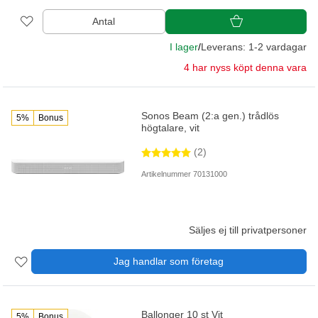
Antal
I lager
/
Leverans: 1-2 vardagar
4 har nyss köpt denna vara
Sonos Beam (2:a gen.) trådlös
5%
Bonus
högtalare, vit
(2)
Artikelnummer 70131000
Säljes ej till privatpersoner
Jag handlar som företag
Ballonger 10 st Vit
5%
Bonus