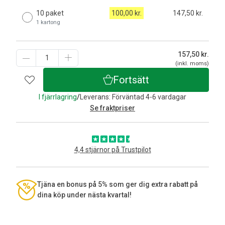
10 paket
100,00 kr.
147,50 kr.
1 kartong
157,50
kr.
(inkl. moms)
Fortsätt
I fjärrlagring
/
Leverans: Förväntad 4-6 vardagar
Se fraktpriser
4,4 stjärnor på Trustpilot
Tjäna en bonus på 5% som ger dig extra rabatt på
dina köp under nästa kvartal!