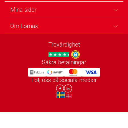
Mina sidor
Om Lomax
Trovärdighet
Säkra betalningar
Trygg E-handel
Följ oss på sociala medier
Lomax DK Facebook
Lomax SE LinkIn
sv-SE
da-DK