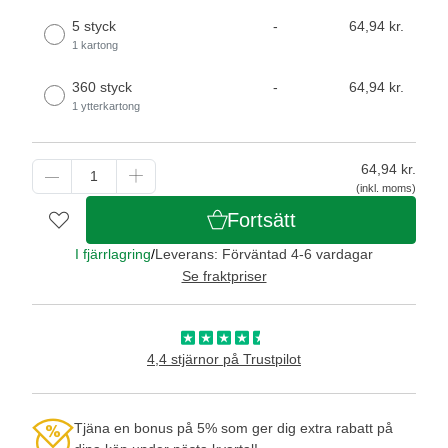
5 styck
-
64,94 kr.
1 kartong
360 styck
-
64,94 kr.
1 ytterkartong
64,94
kr.
(inkl. moms)
Fortsätt
I fjärrlagring
/
Leverans: Förväntad 4-6 vardagar
Se fraktpriser
4,4 stjärnor på Trustpilot
Tjäna en bonus på 5% som ger dig extra rabatt på