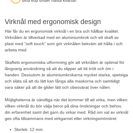
dina köp under nästa kvartal!
Virknål med ergonomisk design
Här får du en ergonomisk virknål i en bra och hållbar kvalitet.
Virknålen är tillverkad med en aluminiumkrok och ett skaft av
plast med ”soft touch” som gör virknålen bekväm att hålla i och
arbeta med.
Skaftets ergonomiska utformning gör att virknålen är optimal för
långvarig användning så att du slipper att bli trött och öm i
handen. Dessutom är aluminiumkrokarna mycket starka, spetsiga
och släta så att du lätt kan fånga alla maskorna och samtidigt
vara säker på att de glider lätt och obesvärat över nålen.
Möjligheterna är oändliga när det kommer till att virka, men vilken
vilken virknål du bör välja beror på dina önskningar och behov,
din erfarenhet samt det garn du virkar med. Råd om val av virknål
ges ofta tillsammans med virkgarnet eller virkningsmönstret.
Storlek: 12 mm