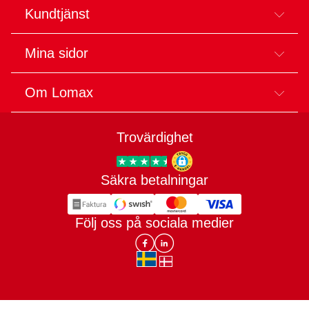
Kundtjänst
Mina sidor
Om Lomax
Trovärdighet
Säkra betalningar
Trygg E-handel
Följ oss på sociala medier
Lomax DK Facebook
Lomax SE LinkIn
sv-SE
da-DK