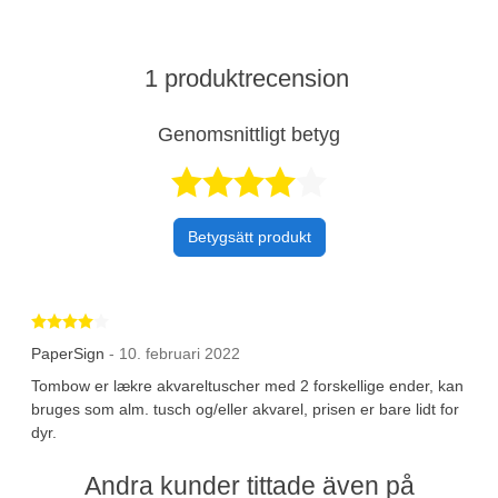
1 produktrecension
Genomsnittligt betyg
Betygsatt 4 av 
Betygsätt produkt
Betygsatt 4 av 5 stjärnor
PaperSign
- 10. februari 2022
Tombow er lækre akvareltuscher med 2 forskellige ender, kan
bruges som alm. tusch og/eller akvarel, prisen er bare lidt for
dyr.
Andra kunder tittade även på