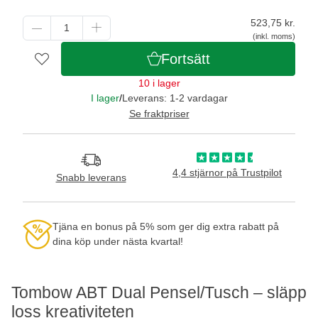
523,75
kr.
(inkl. moms)
Fortsätt
10 i lager
I lager
/
Leverans: 1-2 vardagar
Se fraktpriser
4,4 stjärnor på Trustpilot
Snabb leverans
Tjäna en bonus på 5% som ger dig extra rabatt på
dina köp under nästa kvartal!
Tombow ABT Dual Pensel/Tusch – släpp
loss kreativiteten