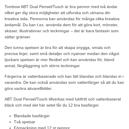
Tombow ABT Dual Pensel/Tusch är bra pennor med två ändar
vilket ger dig stora möjligheter att utforska och utmana din
kreativa sida. Pennorna kan användas för många olika kreativa
ändamål. Du kan t.ex. använda dem för att göra kort, mönster,
skisser, illustrationer och teckningar – det är bara fantasin som
sätter gränser.
Den tunna spetsen är bra för att skapa snygga, smala och
precisa linjer, samt små detaljer och nyanser medan den något
tjockare spetsen är mer flexibel och kan användas för, bland
annat, färgläggning och större teckningar.
Färgerna är vattenbaserade och kan lätt blandas och blandas in i
varandra. De kan också användas som vattenfärger så att du kan
göra vackra akvarellbilder.
ABT Dual Pensel/Tusch tillverkas med luktfritt och vattenbaserat
bläck och med det här setet får du 12 bra basfärger.
Blandade basfärger
Två spetsar
Förpackning med 12 st pennor