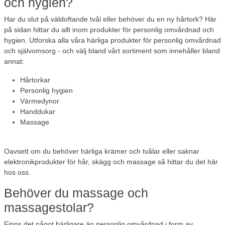
och hygien?
Har du slut på väldoftande tvål eller behöver du en ny hårtork? Här
på sidan hittar du allt inom produkter för personlig omvårdnad och
hygien. Utforska alla våra härliga produkter för personlig omvårdnad
och självomsorg - och välj bland vårt sortiment som innehåller bland
annat:
Hårtorkar
Personlig hygien
Värmedynor
Handdukar
Massage
Oavsett om du behöver härliga krämer och tvålar eller saknar
elektronikprodukter för hår, skägg och massage så hittar du det här
hos oss.
Behöver du massage och
massagestolar?
Finns det något härligare än personlig omvårdnad i form av