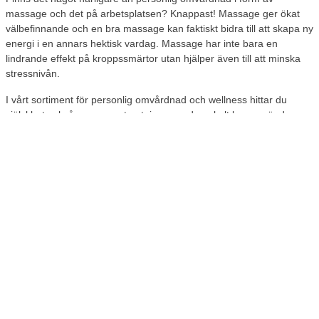
massage och det på arbetsplatsen? Knappast! Massage ger ökat
välbefinnande och en bra massage kan faktiskt bidra till att skapa ny
energi i en annars hektisk vardag. Massage har inte bara en
lindrande effekt på kroppssmärtor utan hjälper även till att minska
stressnivån.
I vårt sortiment för personlig omvårdnad och wellness hittar du
självklart också
massageutrustning
som du enkelt kan använda
hemma och på arbetsplatsen. Oavsett om du letar efter
massagepistoler, massagesäten eller massagekuddar. Du kan
också hitta ett urval av bra massagestolar som du kan glädja dina
medarbetare med i lunchrummet eller i ett hörn på kontoret.
Få bra erbjudanden från oss direkt i
inkorgen
Vill du få besked om nya erbjudanden på billiga produkter för
personlig omvårdnad?
Registrera dig för Lomax nyhetsbrev redan
nu
och få e-postmeddelanden direkt i inkorgen när du kan spara
pengar på allt från krämer, hygienartiklar, elektronikprodukter och
många andra härliga saker.