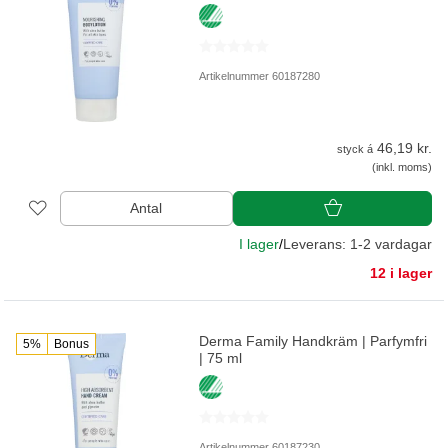
Artikelnummer 60187280
46,19 kr.
styck á
(inkl. moms)
Antal
I lager
/
Leverans: 1-2 vardagar
12 i lager
Derma Family Handkräm | Parfymfri
5%
Bonus
| 75 ml
Artikelnummer 60187230