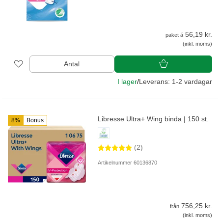
56,19 kr.
paket á
(inkl. moms)
Antal
I lager
/
Leverans: 1-2 vardagar
Libresse Ultra+ Wing binda | 150 st.
8%
Bonus
(2)
Artikelnummer 60136870
756,25 kr.
från
(inkl. moms)