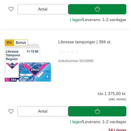
Antal
I lager
/
Leverans: 1-2 vardagar
Libresse tamponger | 384 st.
8%
Bonus
Artikelnummer 60136880
1 375,00 kr.
från
(inkl. moms)
Antal
I lager
/
Leverans: 1-2 vardagar
14 i lager