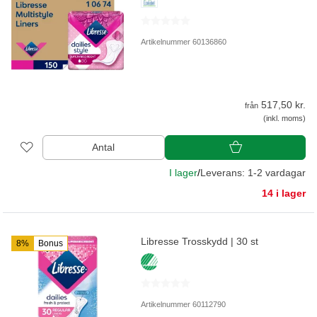
Artikelnummer 60136860
517,50 kr.
från
(inkl. moms)
Antal
I lager
/
Leverans: 1-2 vardagar
14 i lager
Libresse Trosskydd | 30 st
8%
Bonus
Artikelnummer 60112790