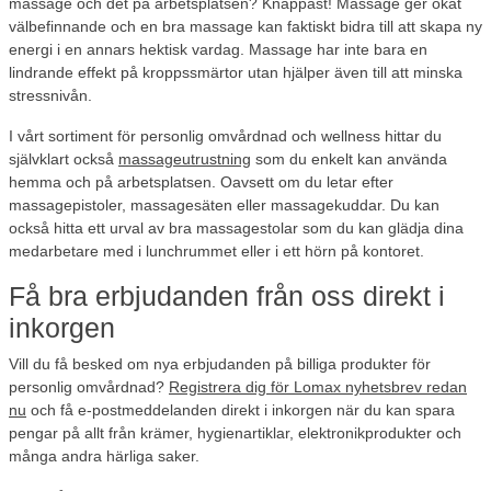
massage och det på arbetsplatsen? Knappast! Massage ger ökat
välbefinnande och en bra massage kan faktiskt bidra till att skapa ny
energi i en annars hektisk vardag. Massage har inte bara en
lindrande effekt på kroppssmärtor utan hjälper även till att minska
stressnivån.
I vårt sortiment för personlig omvårdnad och wellness hittar du
självklart också
massageutrustning
som du enkelt kan använda
hemma och på arbetsplatsen. Oavsett om du letar efter
massagepistoler, massagesäten eller massagekuddar. Du kan
också hitta ett urval av bra massagestolar som du kan glädja dina
medarbetare med i lunchrummet eller i ett hörn på kontoret.
Få bra erbjudanden från oss direkt i
inkorgen
Vill du få besked om nya erbjudanden på billiga produkter för
personlig omvårdnad?
Registrera dig för Lomax nyhetsbrev redan
nu
och få e-postmeddelanden direkt i inkorgen när du kan spara
pengar på allt från krämer, hygienartiklar, elektronikprodukter och
många andra härliga saker.