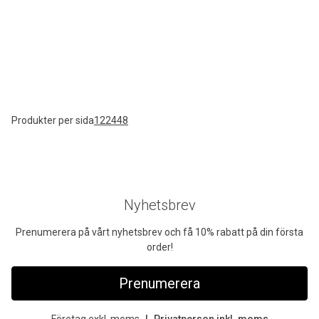
Produkter per sida
12
24
48
Nyhetsbrev
Prenumerera på vårt nyhetsbrev och få 10% rabatt på din första
order!
Prenumerera
Företag exkl. moms
Privatperson inkl. moms