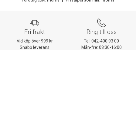
Fri frakt
Ring till oss
Vid köp över 999 kr
Tel:
042-400 93 00
Snabb leverans
Mån-fre: 08:30-16:00
Mejla oss
Stort sortiment
Skriv till vår kundtjänst
Mer än 32 000 produkter
E-post:
kundtjanst@lomax.se
Hitta enkelt allt till
arbetsplatsen
Kundtjänst
Mina sidor