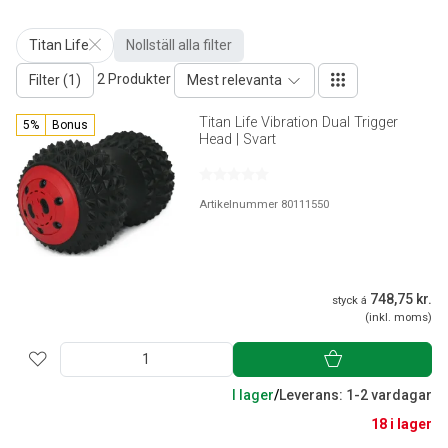
Titan Life
Nollställ alla filter
2 Produkter
Filter (1)
Mest relevanta
Titan Life Vibration Dual Trigger
5%
Bonus
Head | Svart
Artikelnummer 80111550
748,75 kr.
styck á
(inkl. moms)
I lager
/
Leverans: 1-2 vardagar
18 i lager