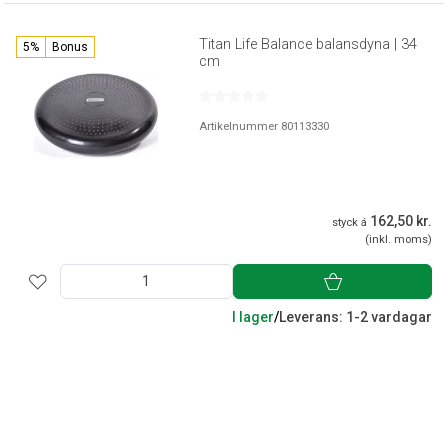
Titan Life Balance balansdyna | 34
5%
Bonus
cm
Artikelnummer 80113330
162,50 kr.
styck á
(inkl. moms)
I lager
/
Leverans: 1-2 vardagar