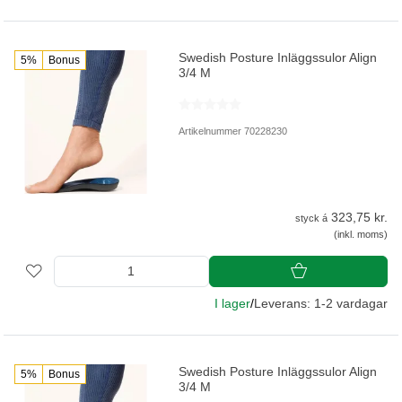
Swedish Posture Inläggssulor Align
5%
Bonus
3/4 M
Artikelnummer 70228230
323,75 kr.
styck á
(inkl. moms)
I lager
/
Leverans: 1-2 vardagar
Swedish Posture Inläggssulor Align
5%
Bonus
3/4 M