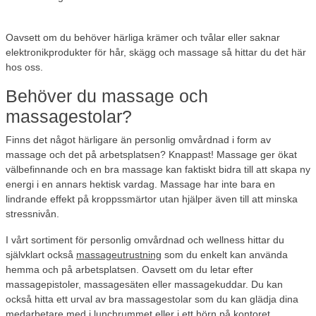
Oavsett om du behöver härliga krämer och tvålar eller saknar
elektronikprodukter för hår, skägg och massage så hittar du det här
hos oss.
Behöver du massage och
massagestolar?
Finns det något härligare än personlig omvårdnad i form av
massage och det på arbetsplatsen? Knappast! Massage ger ökat
välbefinnande och en bra massage kan faktiskt bidra till att skapa ny
energi i en annars hektisk vardag. Massage har inte bara en
lindrande effekt på kroppssmärtor utan hjälper även till att minska
stressnivån.
I vårt sortiment för personlig omvårdnad och wellness hittar du
självklart också
massageutrustning
som du enkelt kan använda
hemma och på arbetsplatsen. Oavsett om du letar efter
massagepistoler, massagesäten eller massagekuddar. Du kan
också hitta ett urval av bra massagestolar som du kan glädja dina
medarbetare med i lunchrummet eller i ett hörn på kontoret.