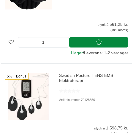
561,25 kr.
styck á
(inkl. moms)
I lager
/
Leverans: 1-2 vardagar
Swedish Posture TENS-EMS
5%
Bonus
Elektroterapi
Artikelnummer 70128550
1 598,75 kr.
styck á