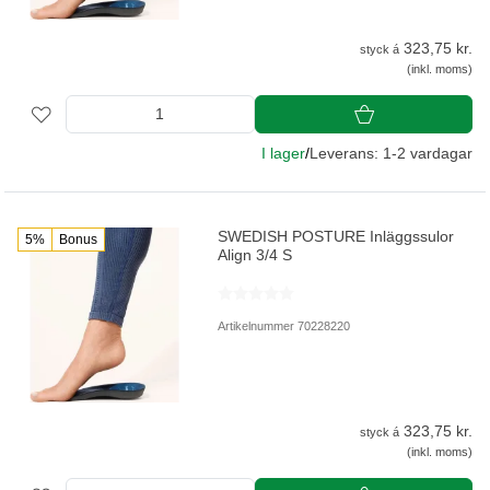
323,75 kr.
styck á
(inkl. moms)
I lager
/
Leverans: 1-2 vardagar
SWEDISH POSTURE Inläggssulor
5%
Bonus
Align 3/4 S
Artikelnummer 70228220
323,75 kr.
styck á
(inkl. moms)