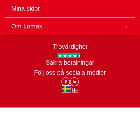
Mina sidor
Om Lomax
Trovärdighet
Säkra betalningar
Trygg E-handel
Följ oss på sociala medier
Lomax DK Facebook
Lomax SE LinkIn
sv-SE
da-DK