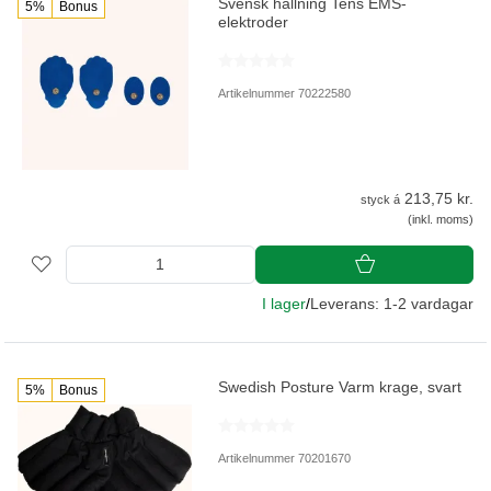
Svensk hållning Tens EMS-
5%
Bonus
elektroder
Artikelnummer 70222580
213,75 kr.
styck á
(inkl. moms)
I lager
/
Leverans: 1-2 vardagar
Swedish Posture Varm krage, svart
5%
Bonus
Artikelnummer 70201670