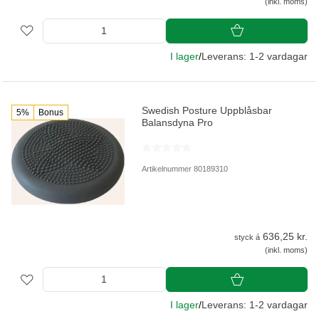
(inkl. moms)
I lager
/
Leverans: 1-2 vardagar
Swedish Posture Uppblåsbar
5%
Bonus
Balansdyna Pro
Artikelnummer 80189310
636,25 kr.
styck á
(inkl. moms)
I lager
/
Leverans: 1-2 vardagar