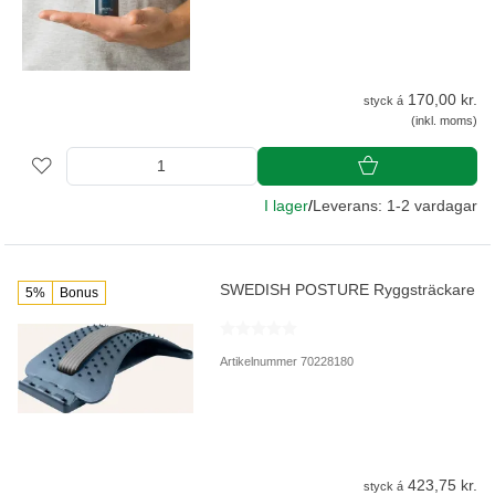
170,00 kr.
styck á
(inkl. moms)
I lager
/
Leverans: 1-2 vardagar
SWEDISH POSTURE Ryggsträckare
5%
Bonus
Artikelnummer 70228180
423,75 kr.
styck á