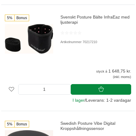
Svenskt Posture Bälte InfraEaz med
5%
Bonus
ljusterapi
Artikelnummer 70217210
1 648,75 kr.
styck á
(inkl. moms)
I lager
/
Leverans: 1-2 vardagar
Swedish Posture Vibe Digital
5%
Bonus
Kroppshållningssensor