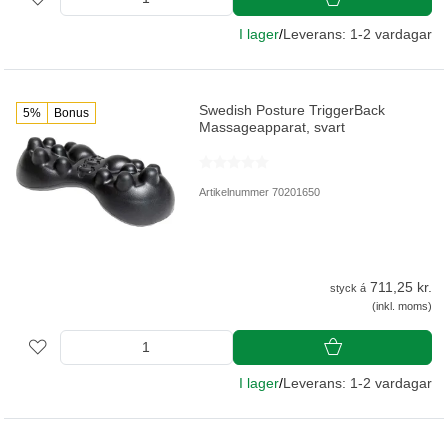
I lager
/
Leverans: 1-2 vardagar
Swedish Posture TriggerBack
5%
Bonus
Massageapparat, svart
Artikelnummer 70201650
711,25 kr.
styck á
(inkl. moms)
I lager
/
Leverans: 1-2 vardagar