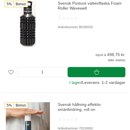
Svensk Posture vattenflaska Foam
5%
Bonus
Roller Wavewell
Artikelnummer 80189320
498,75 kr.
styck á
(inkl. moms)
I lager
/
Leverans: 1-2 vardagar
Svensk hållning effektiv
5%
Bonus
smärtlindring, roll on
Artikelnummer 70234580