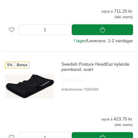
711,25 kr.
styck á
(inkl. moms)
I lager
/
Leverans: 1-2 vardagar
Swedish Posture HeadEaz kylande
5%
Bonus
pannband, svart
Artikelnummer 70201660
423,75 kr.
styck á
(inkl. moms)