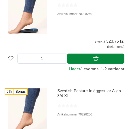
Artikelnummer 70228240
323,75 kr.
styck á
(inkl. moms)
I lager
/
Leverans: 1-2 vardagar
Swedish Posture Inläggssulor Align
5%
Bonus
3/4 Xl
Artikelnummer 70228250