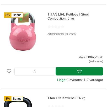
TITAN LIFE Kettlebell Steel
8%
Bonus
Competition, 8 kg
Artikelnummer 80024282
886,25 kr.
styck á
(inkl. moms)
I lager
/
Leverans: 1-2 vardagar
Titan Life Kettlebell 16 kg
8%
Bonus