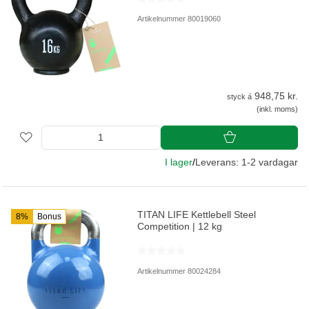
Artikelnummer 80019060
948,75 kr.
styck á
(inkl. moms)
I lager
/
Leverans: 1-2 vardagar
TITAN LIFE Kettlebell Steel
8%
Bonus
Competition | 12 kg
Artikelnummer 80024284