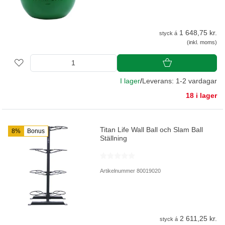
1 648,75 kr.
styck á
(inkl. moms)
I lager
/
Leverans: 1-2 vardagar
18 i lager
Titan Life Wall Ball och Slam Ball
8%
Bonus
Ställning
Artikelnummer 80019020
2 611,25 kr.
styck á