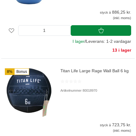
886,25 kr.
styck á
(inkl. moms)
I lager
/
Leverans: 1-2 vardagar
13 i lager
Titan Life Large Rage Wall Ball 6 kg
8%
Bonus
Artikelnummer 80018970
723,75 kr.
styck á
(inkl. moms)