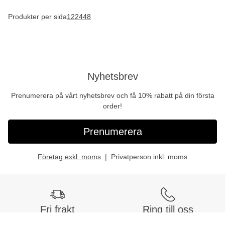
Produkter per sida
12
24
48
Nyhetsbrev
Prenumerera på vårt nyhetsbrev och få 10% rabatt på din första
order!
Prenumerera
Företag exkl. moms
Privatperson inkl. moms
Fri frakt
Ring till oss
Vid köp över 999 kr
Tel:
042-400 93 00