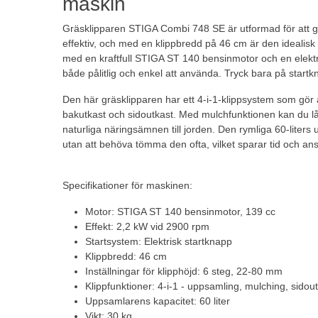
maskin
Gräsklipparen STIGA Combi 748 SE är utformad för att 
effektiv, och med en klippbredd på 46 cm är den idealisk 
med en kraftfull STIGA ST 140 bensinmotor och en elektri
både pålitlig och enkel att använda. Tryck bara på startk
Den här gräsklipparen har ett 4-i-1-klippsystem som gör 
bakutkast och sidoutkast. Med mulchfunktionen kan du låt
naturliga näringsämnen till jorden. Den rymliga 60-liters 
utan att behöva tömma den ofta, vilket sparar tid och an
Specifikationer för maskinen:
Motor: STIGA ST 140 bensinmotor, 139 cc
Effekt: 2,2 kW vid 2900 rpm
Startsystem: Elektrisk startknapp
Klippbredd: 46 cm
Inställningar för klipphöjd: 6 steg, 22-80 mm
Klippfunktioner: 4-i-1 - uppsamling, mulching, sidou
Uppsamlarens kapacitet: 60 liter
Vikt: 30 kg