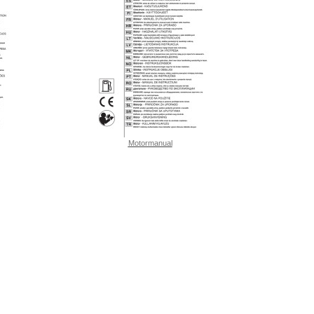
Motormanual
5 av 5 stjärnor