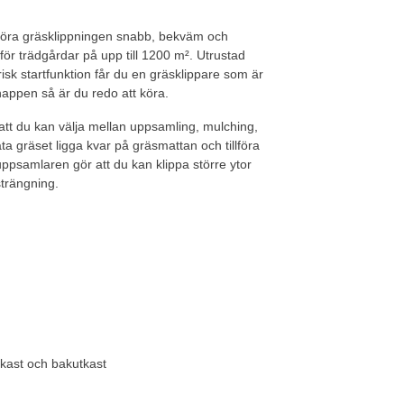
göra gräsklippningen snabb, bekväm och
för trädgårdar på upp till 1200 m². Utrustad
sk startfunktion får du en gräsklippare som är
nappen så är du redo att köra.
att du kan välja mellan uppsamling, mulching,
a gräset ligga kvar på gräsmattan och tillföra
uppsamlaren gör att du kan klippa större ytor
strängning.
tkast och bakutkast