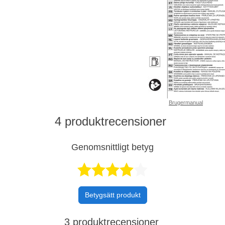
Brugermanual
4 produktrecensioner
Genomsnittligt betyg
Betygsatt 4,
Betygsätt produkt
3 produktrecensioner