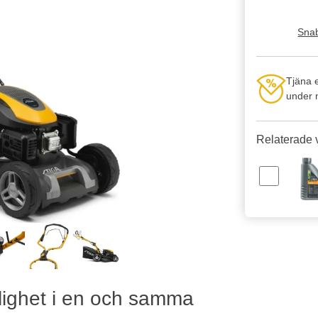
Snab
Tjäna 
under n
Relaterade 
nlighet i en och samma