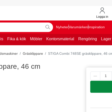
Logga in
Nyheter
Varumärken
Inspiration
is
Fika & kök
Möbler
Kontorsmaterial
Rengöring
Lager
dsmaskiner
Gräsklippare
STIGA Combi 748SE gräsklippare, 46 c
ppare, 46 cm