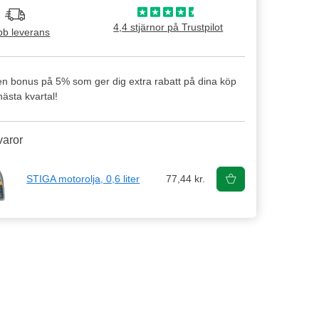
4,4 stjärnor på Trustpilot
b leverans
en bonus på 5% som ger dig extra rabatt på dina köp
ästa kvartal!
varor
STIGA motorolja, 0,6 liter
77,44 kr.