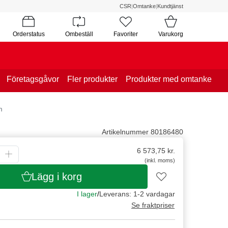
CSR
|
Omtanke
|
Kundtjänst
Orderstatus
Ombeställ
Favoriter
Varukorg
Företagsgåvor
Fler produkter
Produkter med omtanke
m
Artikelnummer 80186480
6 573,75
kr.
(inkl. moms)
Lägg i korg
I lager
/
Leverans: 1-2 vardagar
Se fraktpriser