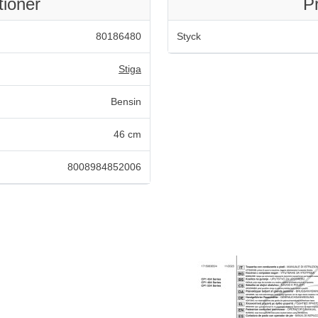
tioner
P
80186480
Styck
Stiga
Bensin
46 cm
8008984852006