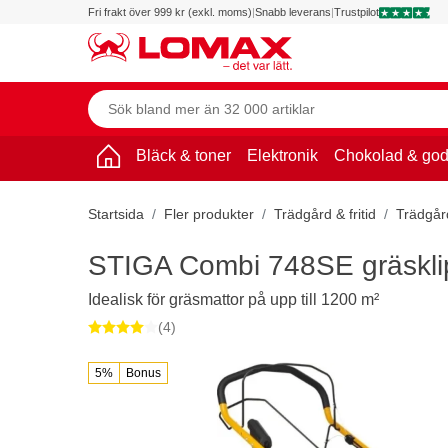
Fri frakt över 999 kr (exkl. moms)
|
Snabb leverans
|
Trustpilot
Bläck & toner
Elektronik
Chokolad & god
Startsida
Fler produkter
Trädgård & fritid
Trädgår
STIGA Combi 748SE gräskli
Idealisk för gräsmattor på upp till 1200 m²
(4)
5%
Bonus