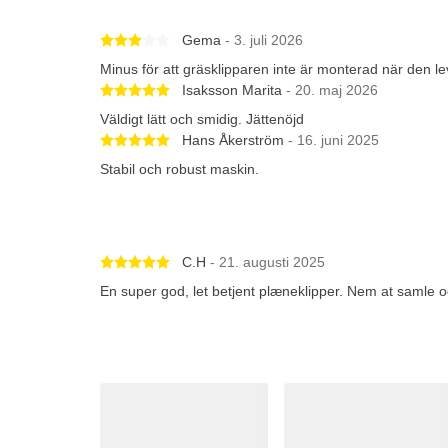
Betygsatt 3 av 5 stjärnor
Gema
- 3. juli 2026
Minus för att gräsklipparen inte är monterad när den le
Betygsatt 5 av 5 stjärnor
Isaksson Marita
- 20. maj 2026
Väldigt lätt och smidig. Jättenöjd
Betygsatt 5 av 5 stjärnor
Hans Åkerström
- 16. juni 2025
Stabil och robust maskin.
Betygsatt 5 av 5 stjärnor
C.H
- 21. augusti 2025
En super god, let betjent plæneklipper. Nem at samle 