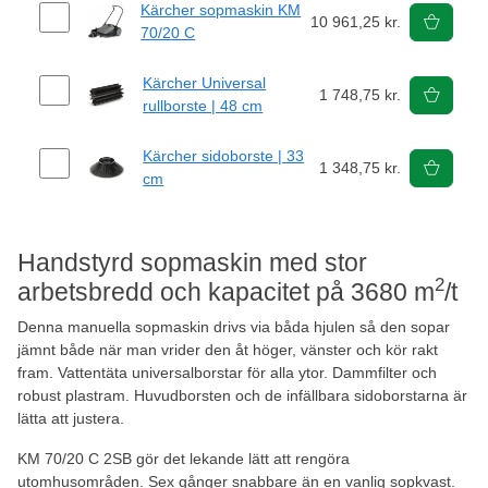
Kärcher sopmaskin KM
10 961,25 kr.
70/20 C
Kärcher Universal
1 748,75 kr.
rullborste | 48 cm
Kärcher sidoborste | 33
1 348,75 kr.
cm
Handstyrd sopmaskin med stor
2
arbetsbredd och kapacitet på 3680 m
/t
Denna manuella sopmaskin drivs via båda hjulen så den sopar
jämnt både när man vrider den åt höger, vänster och kör rakt
fram. Vattentäta universalborstar för alla ytor. Dammfilter och
robust plastram. Huvudborsten och de infällbara sidoborstarna är
lätta att justera.
KM 70/20 C 2SB gör det lekande lätt att rengöra
utomhusområden. Sex gånger snabbare än en vanlig sopkvast.