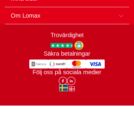
Om Lomax
Trovärdighet
Säkra betalningar
Trygg E-handel
Följ oss på sociala medier
Lomax DK Facebook
Lomax SE LinkIn
sv-SE
da-DK