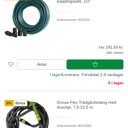
kopplingssats, 1/2''
Artikelnummer 3524340
192,50 kr.
från
(inkl. moms)
Antal
I lager
/
Leverans: Förväntat 2-4 vardagar
4 i lager
Grouw Flex Trädgårdsslang med
8%
Bonus
duschpi, 7,5-22,5 m.
Artikelnummer 80216960