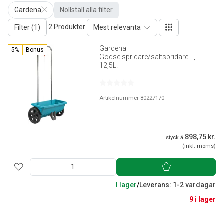
Gardena
Nollställ alla filter
2 Produkter
Filter (1)
Mest relevanta
Gardena
5%
Bonus
Gödselspridare/saltspridare L,
12,5L.
Artikelnummer 80227170
898,75 kr.
styck á
(inkl. moms)
I lager
/
Leverans: 1-2 vardagar
9 i lager