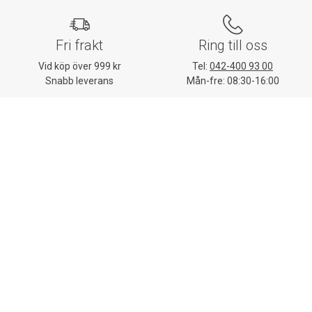
Fri frakt
Ring till oss
Vid köp över 999 kr
Tel:
042-400 93 00
Snabb leverans
Mån-fre: 08:30-16:00
Mejla oss
Stort sortiment
Skriv till vår kundtjänst
Mer än 32 000 produkter
E-post:
kundtjanst@lomax.se
Hitta enkelt allt till
arbetsplatsen
Kundtjänst
Mina sidor
Om Lomax