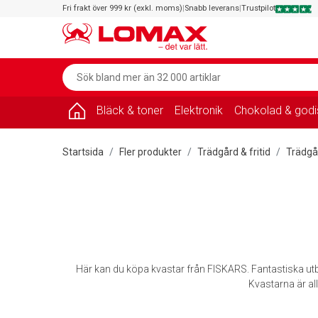
Fri frakt över 999 kr (exkl. moms)
|
Snabb leverans
|
Trustpilot
Bläck & toner
Elektronik
Chokolad & godi
Startsida
Fler produkter
Trädgård & fritid
Trädgå
Här kan du köpa kvastar från FISKARS. Fantastiska utbu
Kvastarna är al