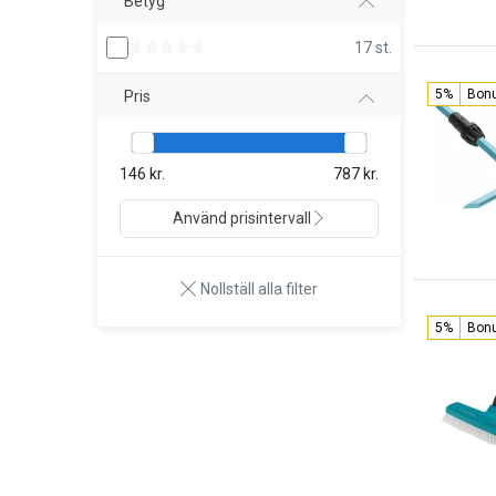
Betyg
17 st.
5%
Bon
Pris
146 kr.
787 kr.
Använd prisintervall
Nollställ alla filter
5%
Bon