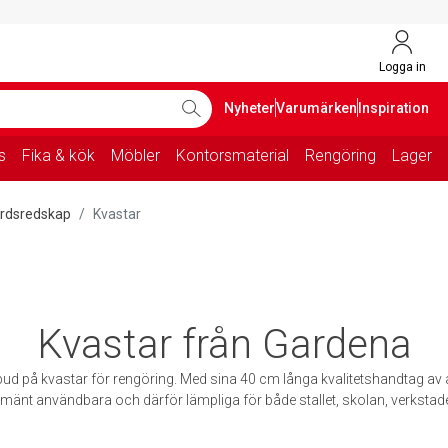
Logga in
Nyheter
Varumärken
Inspiration
s
Fika & kök
Möbler
Kontorsmaterial
Rengöring
Lager
rdsredskap
Kvastar
Kvastar från Gardena
d på kvastar för rengöring. Med sina 40 cm långa kvalitetshandtag av a
lmänt användbara och därför lämpliga för både stallet, skolan, verkst