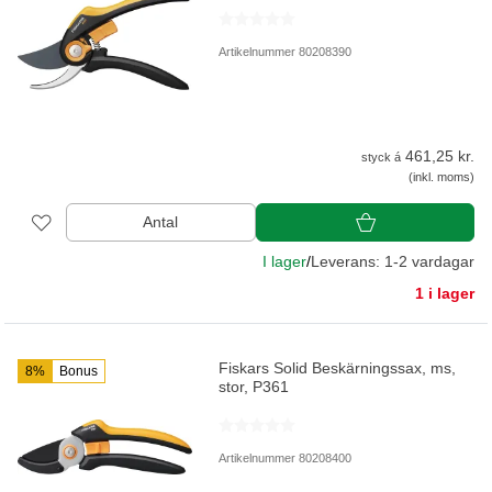
Artikelnummer 80208390
461,25 kr.
styck á
(inkl. moms)
Antal
I lager
/
Leverans: 1-2 vardagar
1 i lager
Fiskars Solid Beskärningssax, ms,
8%
Bonus
stor, P361
Artikelnummer 80208400