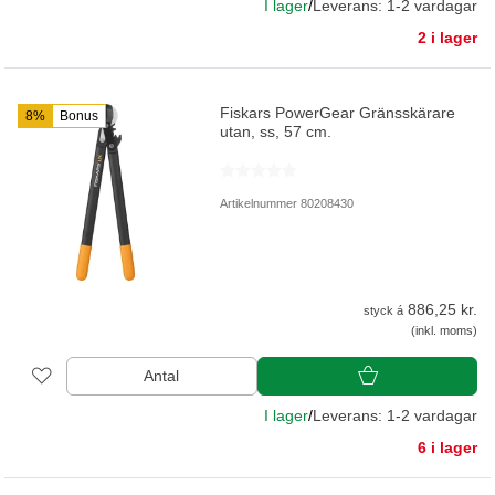
I lager
/
Leverans: 1-2 vardagar
2 i lager
Fiskars PowerGear Gränsskärare
8%
Bonus
utan, ss, 57 cm.
Artikelnummer 80208430
886,25 kr.
styck á
(inkl. moms)
Antal
I lager
/
Leverans: 1-2 vardagar
6 i lager