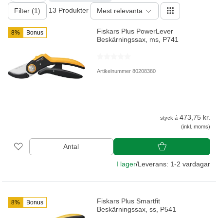
13 Produkter
Filter (1)
Mest relevanta
Fiskars Plus PowerLever
8%
Bonus
Beskärningssax, ms, P741
Artikelnummer 80208380
473,75 kr.
styck á
(inkl. moms)
Antal
I lager
/
Leverans: 1-2 vardagar
Fiskars Plus Smartfit
8%
Bonus
Beskärningssax, ss, P541