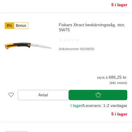
5 i lager
Fiskars Xtract beskärningssåg, stor,
8%
Bonus
SW75
Artikelnummer 80208500
686,25 kr.
styck á
(inkl. moms)
Antal
I lager
/
Leverans: 1-2 vardagar
5 i lager