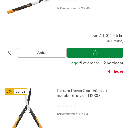
Artikelnummer 80208450
1 011,25 kr.
styck á
(inkl. moms)
Antal
I lager
/
Leverans: 1-2 vardagar
4 i lager
Fiskars PowerGear häcksax
8%
Bonus
m/dubbel. utvid., HSX92
Artikelnummer 80208470