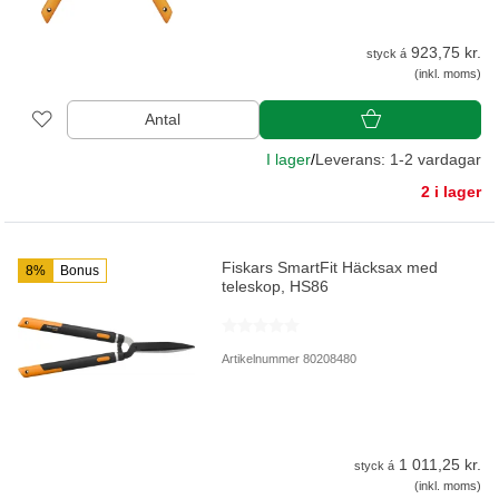
923,75 kr.
styck á
(inkl. moms)
Antal
I lager
/
Leverans: 1-2 vardagar
2 i lager
Fiskars SmartFit Häcksax med
8%
Bonus
teleskop, HS86
Artikelnummer 80208480
1 011,25 kr.
styck á
(inkl. moms)