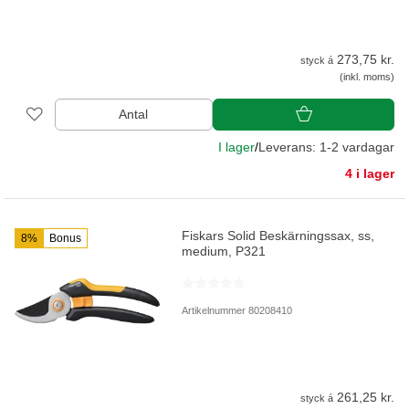
273,75 kr.
styck á
(inkl. moms)
Antal
I lager
/
Leverans: 1-2 vardagar
4 i lager
Fiskars Solid Beskärningssax, ss,
8%
Bonus
medium, P321
Artikelnummer 80208410
261,25 kr.
styck á