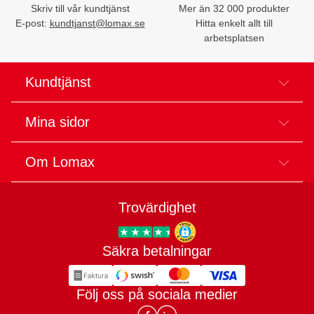
Skriv till vår kundtjänst
Mer än 32 000 produkter
E-post:
kundtjanst@lomax.se
Hitta enkelt allt till
arbetsplatsen
Kundtjänst
Mina sidor
Om Lomax
Trovärdighet
Säkra betalningar
Trygg E-handel
Följ oss på sociala medier