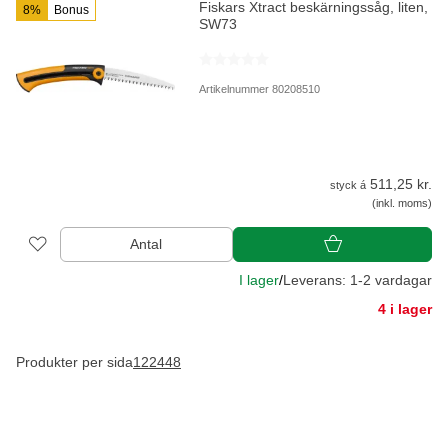
Fiskars Xtract beskärningssåg, liten,
8%
Bonus
SW73
Artikelnummer 80208510
511,25 kr.
styck á
(inkl. moms)
Antal
I lager
/
Leverans: 1-2 vardagar
4 i lager
Produkter per sida
12
24
48