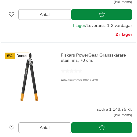
(inkl. moms)
Antal
I lager
/
Leverans: 1-2 vardagar
2 i lager
Fiskars PowerGear Gränsskärare
8%
Bonus
utan, ms, 70 cm.
Artikelnummer 80208420
1 148,75 kr.
styck á
(inkl. moms)
Antal