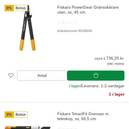
Fiskars PowerGear Gränsskärare
8%
Bonus
utan, ss, 45 cm.
Artikelnummer 80208440
736,25 kr.
styck á
(inkl. moms)
Antal
I lager
/
Leverans: 1-2 vardagar
1 i lager
Fiskars SmartFit Grensax m.
8%
Bonus
teleskop, ss, 66,5 cm.