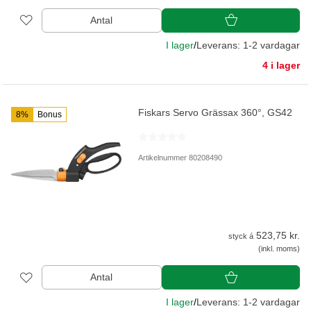
Antal
I lager
/
Leverans: 1-2 vardagar
4 i lager
Fiskars Servo Grässax 360°, GS42
8%
Bonus
Artikelnummer 80208490
523,75 kr.
styck á
(inkl. moms)
Antal
I lager
/
Leverans: 1-2 vardagar