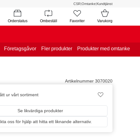
CSR
|
Omtanke
|
Kundtjänst
Orderstatus
Ombeställ
Favoriter
Varukorg
Företagsgåvor
Fler produkter
Produkter med omtanke
Artikelnummer 3070020
tt ur vårt sortiment
Se likvärdiga produkter
ta oss för hjälp att hitta ett liknande alternativ.