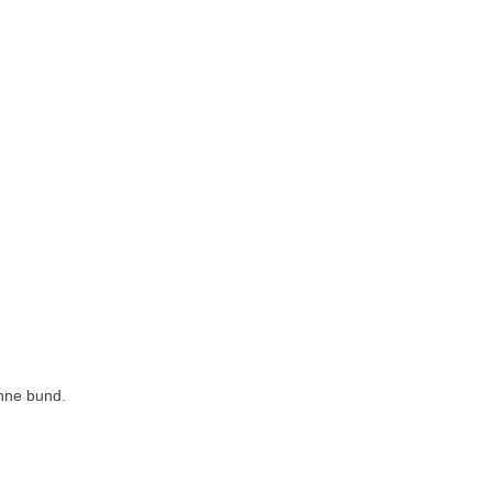
av 5 stjärnor
enne bund.