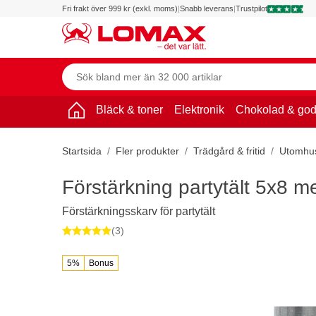
Fri frakt över 999 kr (exkl. moms)
|
Snabb leverans
|
Trustpilot
Bläck & toner
Elektronik
Chokolad & god
Startsida
Fler produkter
Trädgård & fritid
Utomhus
Förstärkning partytält 5x8 m
Förstärkningsskarv för partytält
(3)
5%
Bonus