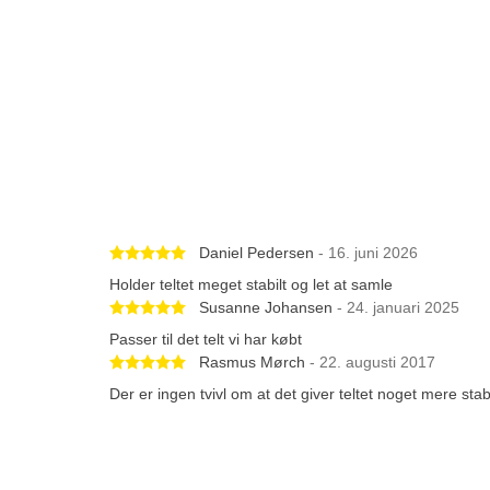
Betygsatt 5 av 5 stjärnor
Daniel Pedersen
- 16. juni 2026
Holder teltet meget stabilt og let at samle
Betygsatt 5 av 5 stjärnor
Susanne Johansen
- 24. januari 2025
Passer til det telt vi har købt
Betygsatt 5 av 5 stjärnor
Rasmus Mørch
- 22. augusti 2017
Der er ingen tvivl om at det giver teltet noget mere stab