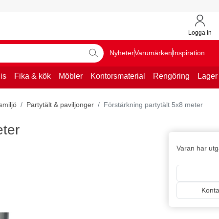
Logga in
Nyheter
Varumärken
Inspiration
is
Fika & kök
Möbler
Kontorsmaterial
Rengöring
Lager
miljö
Partytält & paviljonger
Förstärkning partytält 5x8 meter
eter
Varan har utgå
Kontak