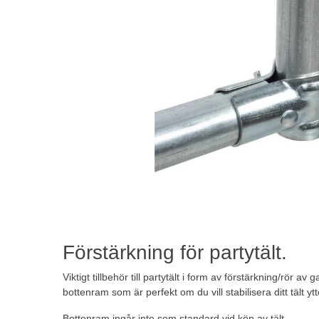
Förstärkning för partytält.
Viktigt tillbehör till partytält i form av förstärkning/rör av
bottenram som är perfekt om du vill stabilisera ditt tält ytt
Bottenram ingår inte som standard vid köp av tält.