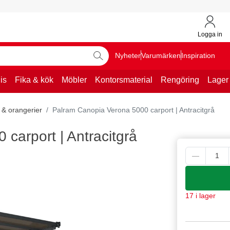
Logga in
Nyheter
Varumärken
Inspiration
is
Fika & kök
Möbler
Kontorsmaterial
Rengöring
Lager
 & orangerier
Palram Canopia Verona 5000 carport | Antracitgrå
carport | Antracitgrå
17 i lager