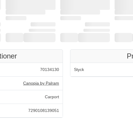
tioner
P
70134130
Styck
Canopia by Palram
Carport
7290108139051