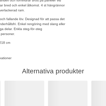
anden och förhindrar brott på paneler vid
ar bred och enkel åtkomst. 4 st hängrännor
lverlackerad ram.
 och fallande löv. Designad för att passa det
rhållsfri. Enkel rengöring med slang eller
nga delar. Enkla steg-för-steg
2 personer.
 218 cm
kationer
Alternativa produkter