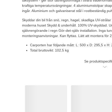
taksystem - ger stor tätningsförmåga i svåra väderförhåll
kraftiga temperatursvängningar. 4 aluminiumstolpar skap
ingår. Aluminium och galvaniserat stål i rostbeständig pu
Skyddar din bil från snö, regn, hagel, skadliga UV-strålar
moderna huset Skydd & underhåll. 100% UV-skyddad. Unde
självrengörande i regn Gör-det-själv installation. Inga tu
monteringsanvisningar. Kan flyttas. Lätt att montera för 
Carporten har följande mått: L: 500 x D: 295,5 x H:
Total bruttovikt: 102,5 kg
Se produktspecifi