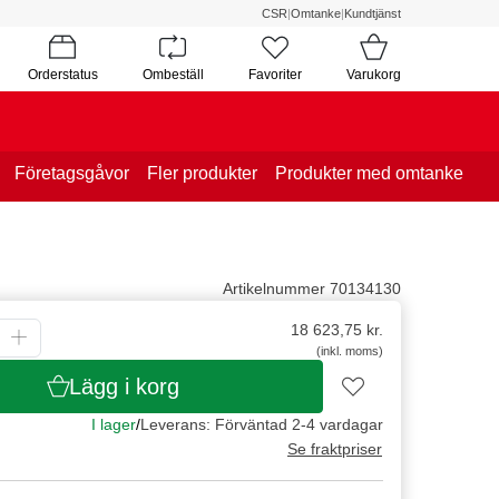
CSR
|
Omtanke
|
Kundtjänst
Orderstatus
Ombeställ
Favoriter
Varukorg
Företagsgåvor
Fler produkter
Produkter med omtanke
Artikelnummer 70134130
18 623,75
kr.
(inkl. moms)
Lägg i korg
I lager
/
Leverans: Förväntad 2-4 vardagar
Se fraktpriser