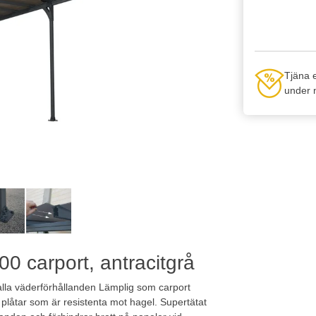
Tjäna 
under n
0 carport, antracitgrå
alla väderförhållanden Lämplig som carport
h plåtar som är resistenta mot hagel. Supertätat