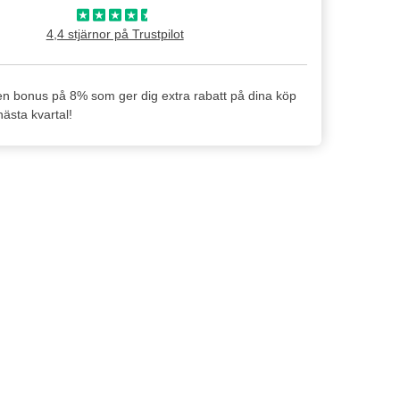
4,4 stjärnor på Trustpilot
en bonus på 8% som ger dig extra rabatt på dina köp
ästa kvartal!