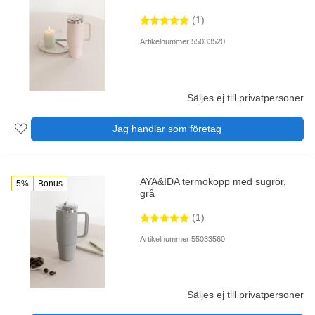
(1)
Artikelnummer 55033520
Säljes ej till privatpersoner
Jag handlar som företag
AYA&IDA termokopp med sugrör,
5%
Bonus
grå
(1)
Artikelnummer 55033560
Säljes ej till privatpersoner