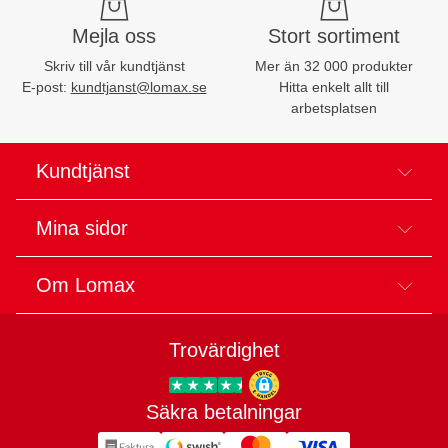
Mejla oss
Stort sortiment
Skriv till vår kundtjänst
Mer än 32 000 produkter
E-post:
kundtjanst@lomax.se
Hitta enkelt allt till
arbetsplatsen
Kundtjänst
Mina sidor
Om Lomax
Trovärdighet
Säkra betalningar
Trygg E-handel