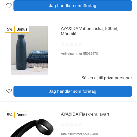
Jag handlar som företag
AYA&IDA Vattenflaska, 500ml,
5%
Bonus
Mörkblå
Artikelnummer 55032970
Säljes ej till privatpersoner
Jag handlar som företag
AYA&IDA Flaskrem, svart
5%
Bonus
Artikelnummer 55033400