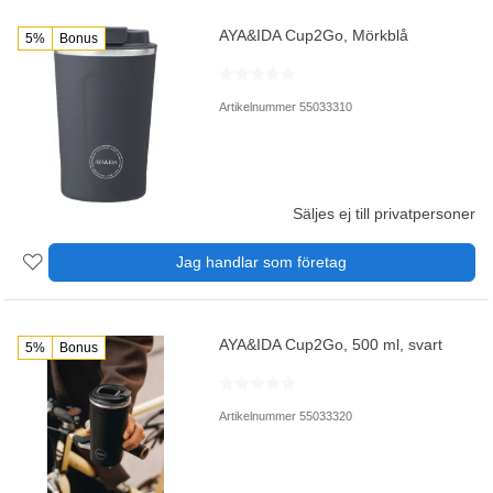
AYA&IDA Cup2Go, Mörkblå
5%
Bonus
Artikelnummer 55033310
Säljes ej till privatpersoner
Jag handlar som företag
AYA&IDA Cup2Go, 500 ml, svart
5%
Bonus
Artikelnummer 55033320