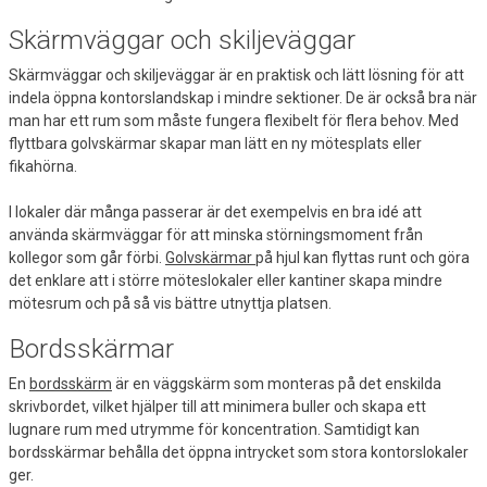
Skärmväggar och skiljeväggar
Skärmväggar och skiljeväggar är en praktisk och lätt lösning för att
indela öppna kontorslandskap i mindre sektioner. De är också bra när
man har ett rum som måste fungera flexibelt för flera behov. Med
flyttbara golvskärmar skapar man lätt en ny mötesplats eller
fikahörna.
I lokaler där många passerar är det exempelvis en bra idé att
använda skärmväggar för att minska störningsmoment från
kollegor som går förbi.
Golvskärmar
på hjul kan flyttas runt och göra
det enklare att i större möteslokaler eller kantiner skapa mindre
mötesrum och på så vis bättre utnyttja platsen.
Bordsskärmar
En
bordsskärm
är en väggskärm som monteras på det enskilda
skrivbordet, vilket hjälper till att minimera buller och skapa ett
lugnare rum med utrymme för koncentration. Samtidigt kan
bordsskärmar behålla det öppna intrycket som stora kontorslokaler
ger.