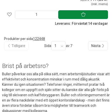
(inkl. moms)
Leverans: Förväntat 14 vardagar
Produkter per sida
12
24
48
Tidligare
Sida
1
av 7
Nästa
Brist på arbetsro?
Buller påverkar oss alla på olika sätt, men arbetsmiljöstudier visar att
effektivitet och koncentration minskar i rum med dålig akustik.
Känner du igen situationen? Telefoner ringer, mittemot pratar två
kollegor om en uppgift och själv sitter du kanske där alla går förbi på
väg till skrivaren och kaffebryggaren. Buller och störningsmoment är
en av flera nackdelar med ett öppet kontorslandskap - men det finns
även stora fördelar såsom bra möjligheter till teamwork och
diskussioner med kollegorna.