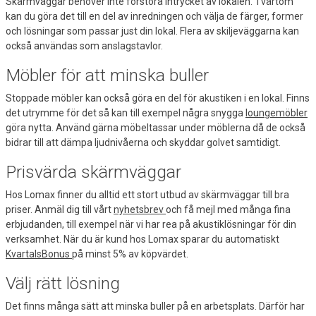
Skärmväggar behöver inte förstöra intrycket av lokalen. Tvärtom
kan du göra det till en del av inredningen och välja de färger, former
och lösningar som passar just din lokal. Flera av skiljeväggarna kan
också användas som anslagstavlor.
Möbler för att minska buller
Stoppade möbler kan också göra en del för akustiken i en lokal. Finns
det utrymme för det så kan till exempel några snygga
loungemöbler
göra nytta. Använd gärna möbeltassar under möblerna då de också
bidrar till att dämpa ljudnivåerna och skyddar golvet samtidigt.
Prisvärda skärmväggar
Hos Lomax finner du alltid ett stort utbud av skärmväggar till bra
priser. Anmäl dig till vårt
nyhetsbrev
och få mejl med många fina
erbjudanden, till exempel när vi har rea på akustiklösningar för din
verksamhet. När du är kund hos Lomax sparar du automatiskt
KvartalsBonus
på minst 5% av köpvärdet.
Välj rätt lösning
Det finns många sätt att minska buller på en arbetsplats. Därför har