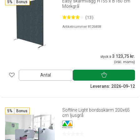
Easy skärmvägg H155 x B160 cm
5%
Bonus
Mörkgrå
(13)
Artikelnummer 8126858
3 123,75 kr.
styck á
(inkl. moms)
Antal
Leverans: 2026-09-12
Softline Light bordsskärm 200x65
5%
Bonus
cm ljusgrå