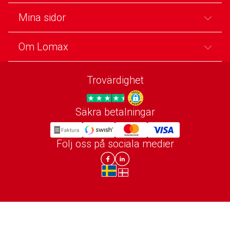
Mina sidor
Om Lomax
Trovärdighet
Säkra betalningar
Trygg E-handel
Följ oss på sociala medier
Lomax DK Facebook
Lomax SE LinkIn
sv-SE
da-DK