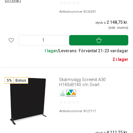
Artikelnummer 8126397
2 148,75 kr.
styck á
(inkl. moms)
I lager
/
Leverans: Förväntat 21-23 vardagar
2 i lager
Skärmvägg Screenit A30
5%
Bonus
H140xB140 cm Svart
Artikelnummer 8127117
4 111,25 kr.
styck á