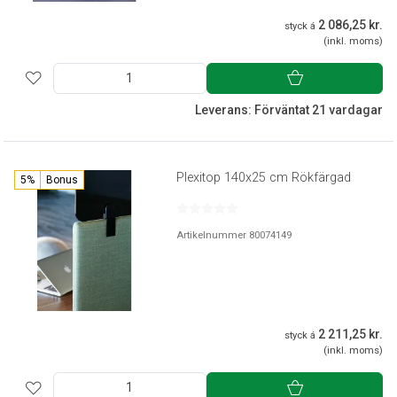
2 086,25 kr.
styck á
(inkl. moms)
Leverans: Förväntat 21 vardagar
Plexitop 140x25 cm Rökfärgad
5%
Bonus
Artikelnummer 80074149
2 211,25 kr.
styck á
(inkl. moms)