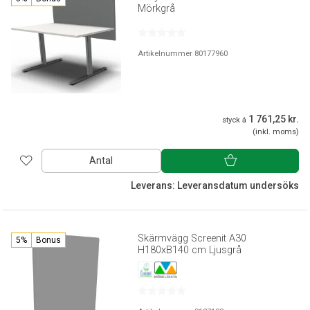
Mörkgrå
Artikelnummer 80177960
1 761,25 kr.
styck á
(inkl. moms)
Antal
Leverans: Leveransdatum undersöks
Skärmvägg Screenit A30
5%
Bonus
H180xB140 cm Ljusgrå