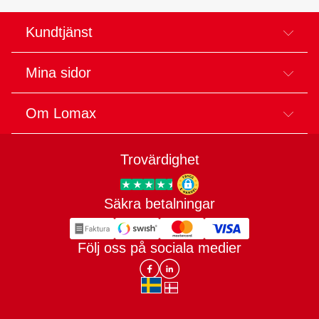
Kundtjänst
Mina sidor
Om Lomax
Trovärdighet
Säkra betalningar
Trygg E-handel
Följ oss på sociala medier
Lomax DK Facebook
Lomax SE LinkIn
sv-SE
da-DK