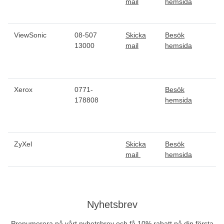
mail
hemsida
ViewSonic
08-507
Skicka
Besök
13000
mail
hemsida
Xerox
0771-
Besök
178808
hemsida
ZyXel
Skicka
Besök
mail
hemsida
Nyhetsbrev
Prenumerera på vårt nyhetsbrev och få 10% rabatt på din första