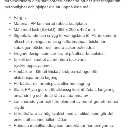
färgkoordinera dina skrivbordstillbehör så att det återspeglar din
personlighet och hjälper dig att uppnå dina mål.
Färg: vit
Material: PP-laminerad robust kraftplatta
Mått med lock (BxHxD): 369 x 200 x 482 mm
Iögonfallande och snygg förvaringslåda för A3-dokument,
affischer, ritningar, omslag, offertmappar, tidskrifter,
kataloger, böcker och andra saker och fodral
Elegant design som ser bra ut på alla arbetsplatser
Enkelt och snabbt att montera tack vare
tryckknappssystemet
Hopfällbar - lätt att klicka / knäppa isär igen för
platsbesparande lagring
Förbättrar din arbetsplats eller hemlagring
Blank PP-yta ger en förstklassig look till lådan, långvarig
användning och de är lätta att damma av
Laminerade ytor och hörnelement av metall ger ett robust
skydd
Etiketthållare av hög kvalitet med vit etikett som gör det
enkelt att se innehållet i lådan
Robusta metallhandtag som underlättar hanteringen av