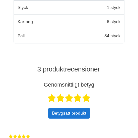
Styck
1 styck
Kartong
6 styck
Pall
84 styck
3 produktrecensioner
Genomsnittligt betyg
Betygsatt 4,7 a
Betygsätt produkt
Betygsatt 5 av 5 stjärnor