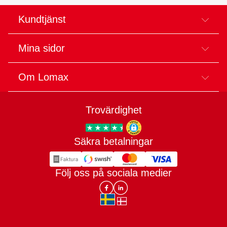
Kundtjänst
Mina sidor
Om Lomax
Trovärdighet
Säkra betalningar
Trygg E-handel
Följ oss på sociala medier
Lomax DK Facebook
Lomax SE LinkIn
sv-SE
da-DK