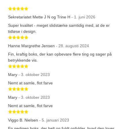
Betygsatt 5 av 5 stjärnor
Sekretariatet Mette J N og Trine H
- 1. juni 2026
Super kvalitet - meget slidstærke samtidig med, at de er
tidløse i design.
Betygsatt 5 av 5 stjärnor
Hanne Margrethe Jensen
- 28. augusti 2024
Fin, kraftig boks, der kan opbevare flere ting og sager på
betrykkende vis.
Betygsatt 5 av 5 stjärnor
Mary
- 3. oktober 2023
Nemt at samle, flot farve
Betygsatt 5 av 5 stjärnor
Mary
- 3. oktober 2023
Nemt at samle, flot farve
Betygsatt 5 av 5 stjärnor
Viggo B. Nielsen
- 5. januari 2023
En gedigen boks, der helt og fuldt opfylder, hvad den lover.