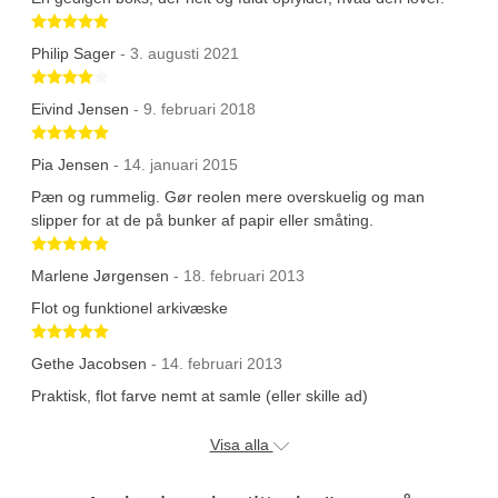
Betygsatt 5 av 5 stjärnor
Philip Sager
- 3. augusti 2021
Betygsatt 4 av 5 stjärnor
Eivind Jensen
- 9. februari 2018
Betygsatt 5 av 5 stjärnor
Pia Jensen
- 14. januari 2015
Pæn og rummelig. Gør reolen mere overskuelig og man
slipper for at de på bunker af papir eller småting.
Betygsatt 5 av 5 stjärnor
Marlene Jørgensen
- 18. februari 2013
Flot og funktionel arkivæske
Betygsatt 5 av 5 stjärnor
Gethe Jacobsen
- 14. februari 2013
Praktisk, flot farve nemt at samle (eller skille ad)
Visa alla