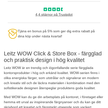
4,4 stjärnor på Trustpilot
Tjäna en bonus på 5% som ger dig extra rabatt på
dina köp under nästa kvartal!
Leitz WOW Click & Store Box - färgglad
och praktisk design i hög kvalitet
Leitz WOW är en trendig och iögonfallande serie färgglada
kontorsprodukter i hög och erkänd kvalitet. WOW-serien finns i
olika energiska färger, som utstrålar och signalerar en modern
och kreativ stil och de läckra materialen i kombination med den
sofistikerade designen återspeglar produktens goda kvalitet.
Med WOW kan du ge din arbetsplats på kontoret, i företaget eller
hemma ett urval av inspirerande färgnyanser och du kan ge ditt
skrivbord ett kreativt och färgstarkt utseende som vackert