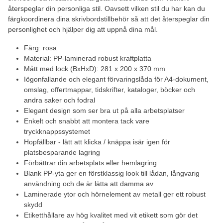
återspeglar din personliga stil. Oavsett vilken stil du har kan du
färgkoordinera dina skrivbordstillbehör så att det återspeglar din
personlighet och hjälper dig att uppnå dina mål.
Färg: rosa
Material: PP-laminerad robust kraftplatta
Mått med lock (BxHxD): 281 x 200 x 370 mm
Iögonfallande och elegant förvaringslåda för A4-dokument,
omslag, offertmappar, tidskrifter, kataloger, böcker och
andra saker och fodral
Elegant design som ser bra ut på alla arbetsplatser
Enkelt och snabbt att montera tack vare
tryckknappssystemet
Hopfällbar - lätt att klicka / knäppa isär igen för
platsbesparande lagring
Förbättrar din arbetsplats eller hemlagring
Blank PP-yta ger en förstklassig look till lådan, långvarig
användning och de är lätta att damma av
Laminerade ytor och hörnelement av metall ger ett robust
skydd
Etiketthållare av hög kvalitet med vit etikett som gör det