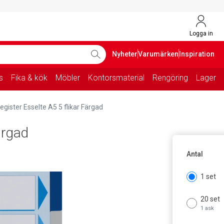
Logga in
Nyheter
Varumärken
Inspiration
s
Fika & kök
Möbler
Kontorsmaterial
Rengöring
Lager
egister Esselte A5 5 flikar Färgad
ärgad
Antal
1 set
20 set
1 ask