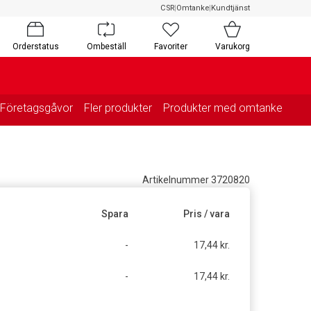
CSR
|
Omtanke
|
Kundtjänst
Orderstatus
Ombeställ
Favoriter
Varukorg
Företagsgåvor
Fler produkter
Produkter med omtanke
Artikelnummer 3720820
Spara
Pris / vara
-
17,44 kr.
-
17,44 kr.