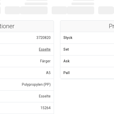
tioner
P
3720820
Styck
Esselte
Set
Färger
Ask
A5
Pall
Polypropylen (PP)
Esselte
15264