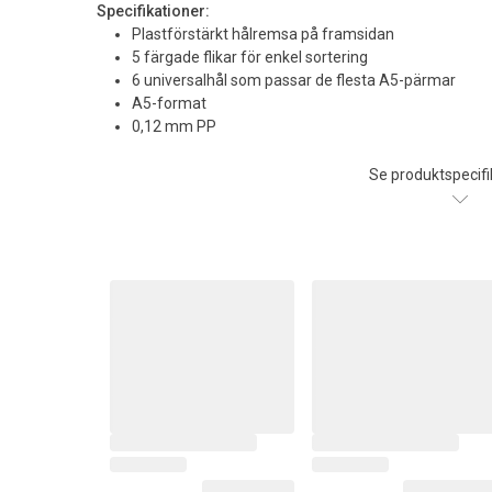
Specifikationer:
Plastförstärkt hålremsa på framsidan
5 färgade flikar för enkel sortering
6 universalhål som passar de flesta A5-pärmar
A5-format
0,12 mm PP
Se produktspecifi