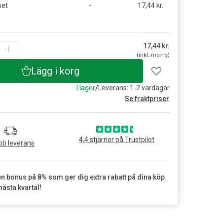
set
-
17,44 kr.
17,44
kr.
(inkl. moms)
Lägg i korg
I lager
/
Leverans: 1-2 vardagar
Se fraktpriser
4,4 stjärnor på Trustpilot
b leverans
en bonus på 8% som ger dig extra rabatt på dina köp
nästa kvartal!