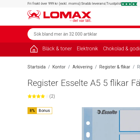
Fri frakt över 999 kr (exkl. moms)
|
Snabb leverans
|
Trustpilot
Bläck & toner
Elektronik
Chokolad & godi
Startsida
Kontor
Arkivering
Register & flikar
R
Register Esselte A5 5 flikar F
(2)
8%
Bonus