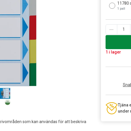
11780 
1 pall
1 i lager
Snab
Tjäna 
under 
 skrivområden som kan användas för att beskriva