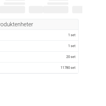
roduktenheter
1 set
1 set
20 set
11780 set