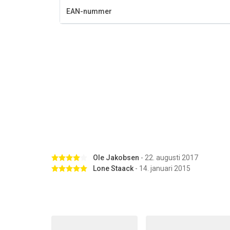
EAN-nummer
Betygsatt 4 av 5 stjärnor
Ole Jakobsen
- 22. augusti 2017
Betygsatt 5 av 5 stjärnor
Lone Staack
- 14. januari 2015