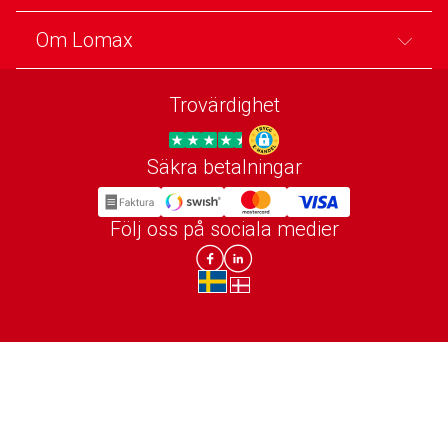
Om Lomax
Trovärdighet
Säkra betalningar
Trygg E-handel
Följ oss på sociala medier
Lomax DK Facebook
Lomax SE LinkIn
sv-SE
da-DK