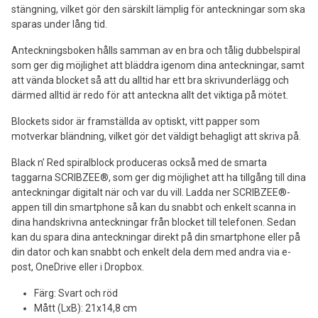
stängning, vilket gör den särskilt lämplig för anteckningar som ska
sparas under lång tid.
Anteckningsboken hålls samman av en bra och tålig dubbelspiral
som ger dig möjlighet att bläddra igenom dina anteckningar, samt
att vända blocket så att du alltid har ett bra skrivunderlägg och
därmed alltid är redo för att anteckna allt det viktiga på mötet.
Blockets sidor är framställda av optiskt, vitt papper som
motverkar bländning, vilket gör det väldigt behagligt att skriva på.
Black n’ Red spiralblock produceras också med de smarta
taggarna SCRIBZEE®, som ger dig möjlighet att ha tillgång till dina
anteckningar digitalt när och var du vill. Ladda ner SCRIBZEE®-
appen till din smartphone så kan du snabbt och enkelt scanna in
dina handskrivna anteckningar från blocket till telefonen. Sedan
kan du spara dina anteckningar direkt på din smartphone eller på
din dator och kan snabbt och enkelt dela dem med andra via e-
post, OneDrive eller i Dropbox.
Färg: Svart och röd
Mått (LxB): 21x14,8 cm