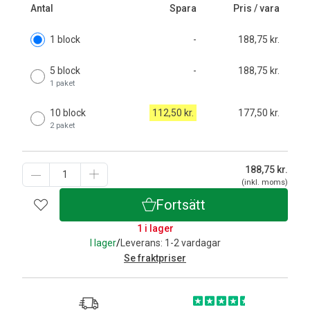
Antal
Spara
Pris / vara
1 block
-
188,75 kr.
5 block
-
188,75 kr.
1 paket
10 block
112,50 kr.
177,50 kr.
2 paket
188,75
kr.
(inkl. moms)
Fortsätt
1 i lager
I lager
/
Leverans: 1-2 vardagar
Se fraktpriser