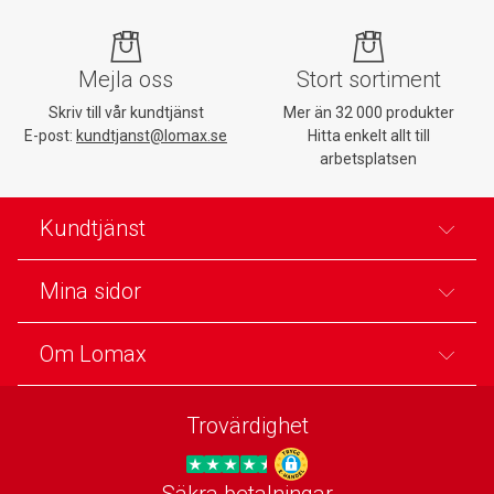
Mejla oss
Stort sortiment
Skriv till vår kundtjänst
Mer än 32 000 produkter
E-post:
kundtjanst@lomax.se
Hitta enkelt allt till
arbetsplatsen
Kundtjänst
Mina sidor
Om Lomax
Trovärdighet
Säkra betalningar
Trygg E-handel