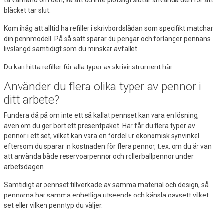
ta väl hand om den, så att du inte plötsligt slutar använda den för att
bläcket tar slut.
Kom ihåg att alltid ha refiller i skrivbordslådan som specifikt matchar
din pennmodell. På så sätt sparar du pengar och förlänger pennans
livslängd samtidigt som du minskar avfallet.
Du kan hitta refiller för alla typer av skrivinstrument här
.
Använder du flera olika typer av pennor i
ditt arbete?
Fundera då på om inte ett så kallat pennset kan vara en lösning,
även om du ger bort ett presentpaket. Här får du flera typer av
pennor i ett set, vilket kan vara en fördel ur ekonomisk synvinkel
eftersom du sparar in kostnaden för flera pennor, t.ex. om du är van
att använda både reservoarpennor och rollerballpennor under
arbetsdagen.
Samtidigt är pennset tillverkade av samma material och design, så
pennorna har samma enhetliga utseende och känsla oavsett vilket
set eller vilken penntyp du väljer.