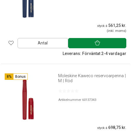
561,25 kr.
styck á
(inkl. moms)
Antal
Leverans: Förväntat 2-4 vardagar
Moleskine Kaweco reservoarpenna |
8%
Bonus
M | Röd
Artikelnummer 60137343
698,75 kr.
styck á