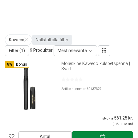
Kaweco
Nollställ alla filter
9 Produkter
Filter (1)
Mest relevanta
Moleskine Kaweco kulspetspenna |
8%
Bonus
Svart
Artikelnummer 60137327
561,25 kr.
styck á
(inkl. moms)
Antal