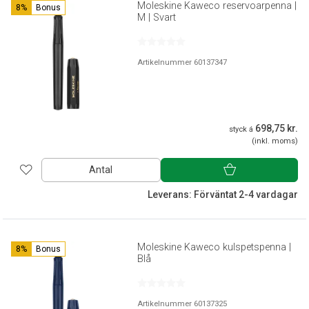
Moleskine Kaweco reservoarpenna |
8%
Bonus
M | Svart
Artikelnummer 60137347
698,75 kr.
styck á
(inkl. moms)
Antal
Leverans: Förväntat 2-4 vardagar
Moleskine Kaweco kulspetspenna |
8%
Bonus
Blå
Artikelnummer 60137325