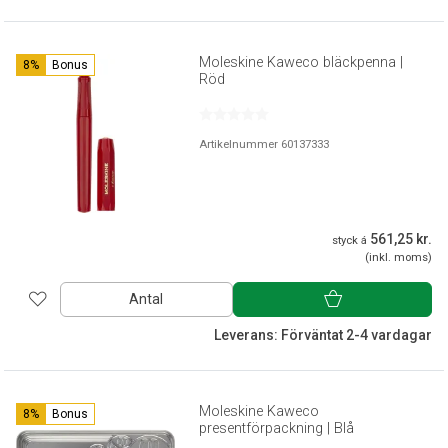
Moleskine Kaweco bläckpenna |
8%
Bonus
Röd
Artikelnummer 60137333
561,25 kr.
styck á
(inkl. moms)
Antal
Leverans: Förväntat 2-4 vardagar
Moleskine Kaweco
8%
Bonus
presentförpackning | Blå