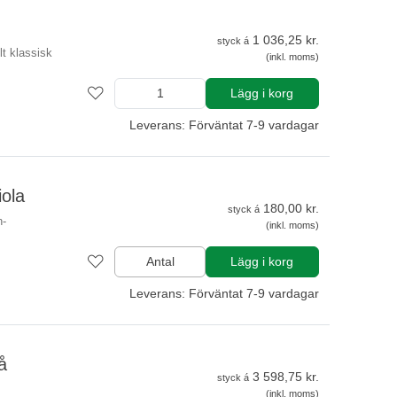
1 036,25 kr.
styck á
lt klassisk
(inkl. moms)
Lägg i korg
Leverans: Förväntat 7-9 vardagar
iola
180,00 kr.
styck á
n-
(inkl. moms)
Antal
Lägg i korg
Leverans: Förväntat 7-9 vardagar
å
3 598,75 kr.
styck á
(inkl. moms)