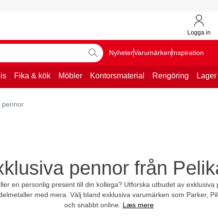
Logga in
Nyheter
Varumärken
Inspiration
is
Fika & kök
Möbler
Kontorsmaterial
Rengöring
Lager
a pennor
klusiva pennor från Peli
ller en personlig present till din kollega? Utforska utbudet av exklusiv
 ädelmetaller med mera. Välj bland exklusiva varumärken som Parker, Pil
och snabbt online.
Læs mere