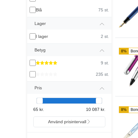
Blå
75 st.
Lager
I lager
2 st.
Betyg
8%
Bon
9 st.
235 st.
Pris
65 kr.
10 087 kr.
8%
Bon
Använd prisintervall