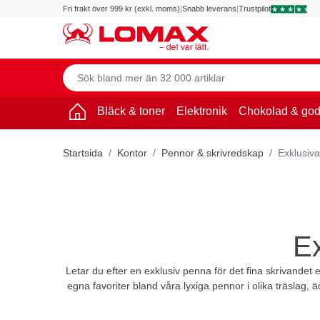
Fri frakt över 999 kr (exkl. moms)
|
Snabb leverans
|
Trustpilot
Bläck & toner
Elektronik
Chokolad & god
Startsida
Kontor
Pennor & skrivredskap
Exklusiv
Ex
Letar du efter en exklusiv penna för det fina skrivandet e
egna favoriter bland våra lyxiga pennor i olika träslag,