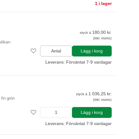
1 i lager
180,00 kr.
styck á
(inkl. moms)
likan-
Antal
Lägg i korg
Leverans: Förväntat 7-9 vardagar
n
1 036,25 kr.
styck á
 fin grön
(inkl. moms)
Lägg i korg
Leverans: Förväntat 7-9 vardagar