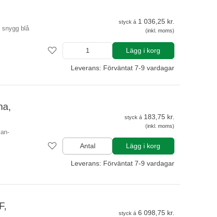
1 036,25 kr.
styck á
n snygg blå
(inkl. moms)
Lägg i korg
Leverans: Förväntat 7-9 vardagar
na,
183,75 kr.
styck á
(inkl. moms)
kan-
Antal
Lägg i korg
Leverans: Förväntat 7-9 vardagar
F,
6 098,75 kr.
styck á