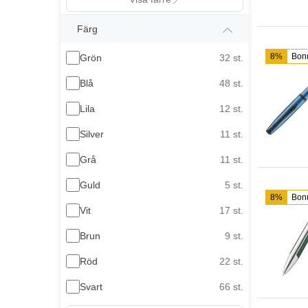
Färg
8%
Bon
Grön
32 st.
Blå
48 st.
Lila
12 st.
Silver
11 st.
Grå
11 st.
Guld
5 st.
8%
Bon
Vit
17 st.
Brun
9 st.
Röd
22 st.
Svart
66 st.