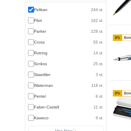
Pelikan
244 st.
Pilot
162 st.
Parker
228 st.
8%
Bon
Cross
55 st.
Rotring
14 st.
Scrikss
25 st.
Staedtler
3 st.
Waterman
118 st.
8%
Bon
Pentel
6 st.
Faber-Castell
11 st.
Kaweco
9 st.
Visa färre