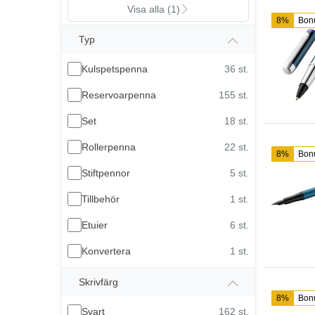
Visa alla (1)
8%
Bon
Typ
Kulspetspenna
36 st.
Reservoarpenna
155 st.
Set
18 st.
Rollerpenna
22 st.
8%
Bon
Stiftpennor
5 st.
Tillbehör
1 st.
Etuier
6 st.
Konvertera
1 st.
Skrivfärg
8%
Bon
Svart
162 st.