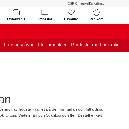
CSR
|
Omtanke
|
Kundtjänst
Orderstatus
Ombeställ
Favoriter
Varukorg
Företagsgåvor
Fler produkter
Produkter med omtanke
kan
a pennor av högsta kvalitet på den här sidan och hitta dina
ot, Cross, Waterman och Sckrikss och fler. Beställ enkelt