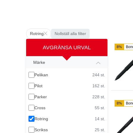
Rotring
Nollställ alla filter
AVGRÄNSA URVAL
8%
Bon
Märke
Pelikan
244 st.
Pilot
162 st.
Parker
228 st.
8%
Bon
Cross
55 st.
Rotring
14 st.
Scrikss
25 st.