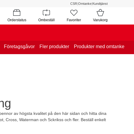
CSR
|
Omtanke
|
Kundtjänst
Orderstatus
Ombeställ
Favoriter
Varukorg
Företagsgåvor
Fler produkter
Produkter med omtanke
ing
a pennor av högsta kvalitet på den här sidan och hitta dina
ot, Cross, Waterman och Sckrikss och fler. Beställ enkelt