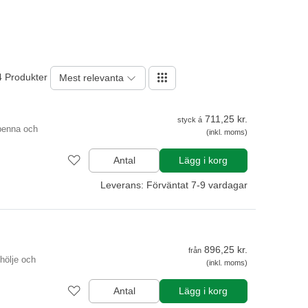
4 Produkter
Mest relevanta
711,25 kr.
styck á
penna och
(inkl. moms)
Antal
Lägg i korg
Leverans: Förväntat 7-9 vardagar
896,25 kr.
från
hölje och
(inkl. moms)
Antal
Lägg i korg