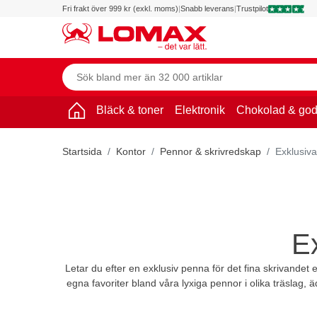
Fri frakt över 999 kr (exkl. moms)
|
Snabb leverans
|
Trustpilot
Bläck & toner
Elektronik
Chokolad & god
Startsida
Kontor
Pennor & skrivredskap
Exklusiv
Ex
Letar du efter en exklusiv penna för det fina skrivandet e
egna favoriter bland våra lyxiga pennor i olika träslag,