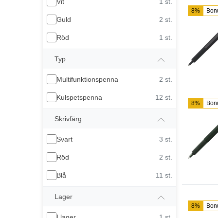
Vit
1 st.
8%
Bon
Guld
2 st.
Röd
1 st.
Typ
Multifunktionspenna
2 st.
Kulspetspenna
12 st.
8%
Bon
Skrivfärg
Svart
3 st.
Röd
2 st.
Blå
11 st.
Lager
8%
Bon
I lager
1 st.