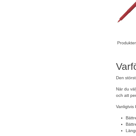
Produkter
Varf
Den störst
När du väl
och att pe
Vanligtvis
Bättr
Bättr
Längr