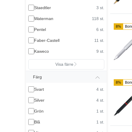
Staedtler
3 st.
Waterman
118 st.
8%
Bon
Pentel
6 st.
Faber-Castell
11 st.
Kaweco
9 st.
Visa färre
Färg
8%
Bon
Svart
4 st.
Silver
4 st.
Grön
1 st.
Blå
1 st.