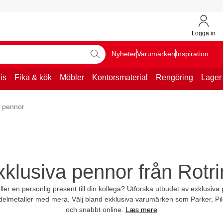
Logga in
Nyheter
Varumärken
Inspiration
is
Fika & kök
Möbler
Kontorsmaterial
Rengöring
Lager
a pennor
klusiva pennor från Rotr
ller en personlig present till din kollega? Utforska utbudet av exklusiv
 ädelmetaller med mera. Välj bland exklusiva varumärken som Parker, Pil
och snabbt online.
Læs mere