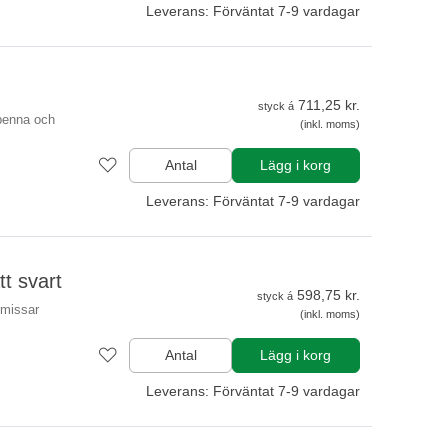
Leverans: Förväntat 7-9 vardagar
711,25 kr.
styck á
penna och
(inkl. moms)
Antal
Lägg i korg
Leverans: Förväntat 7-9 vardagar
t svart
598,75 kr.
styck á
omissar
(inkl. moms)
Antal
Lägg i korg
Leverans: Förväntat 7-9 vardagar