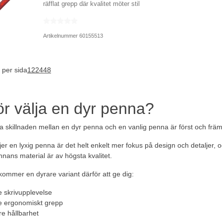
räfflat grepp där kvalitet möter stil
Artikelnummer 60155513
 per sida
12
24
48
ör välja en dyr penna?
a skillnaden mellan en dyr penna och en vanlig penna är först och främs
jer en lyxig penna är det helt enkelt mer fokus på design och detaljer, o
nnans material är av högsta kvalitet.
 kommer en dyrare variant därför att ge dig:
e skrivupplevelse
e ergonomiskt grepp
e hållbarhet