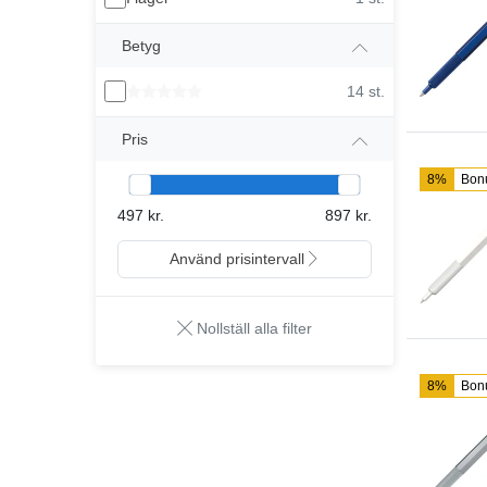
Betyg
14 st.
Pris
8%
Bon
497 kr.
897 kr.
Använd prisintervall
Nollställ alla filter
8%
Bon