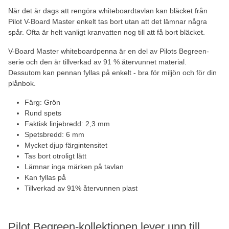
När det är dags att rengöra whiteboardtavlan kan bläcket från
Pilot V-Board Master enkelt tas bort utan att det lämnar några
spår. Ofta är helt vanligt kranvatten nog till att få bort bläcket.
V-Board Master whiteboardpenna är en del av Pilots Begreen-
serie och den är tillverkad av 91 % återvunnet material.
Dessutom kan pennan fyllas på enkelt - bra för miljön och för din
plånbok.
Färg: Grön
Rund spets
Faktisk linjebredd: 2,3 mm
Spetsbredd: 6 mm
Mycket djup färgintensitet
Tas bort otroligt lätt
Lämnar inga märken på tavlan
Kan fyllas på
Tillverkad av 91% återvunnen plast
Pilot Begreen-kollektionen lever upp till