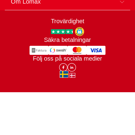
Om Lomax
Trovärdighet
Säkra betalningar
Trygg E-handel
Följ oss på sociala medier
Lomax DK Facebook
Lomax SE LinkIn
sv-SE
da-DK