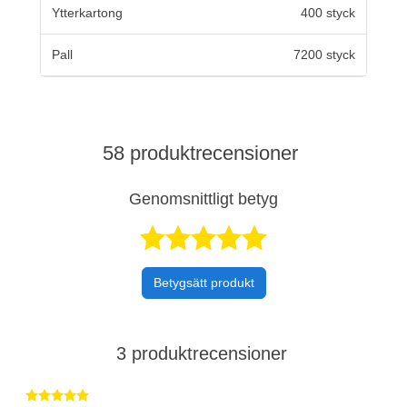
Ytterkartong
400 styck
Pall
7200 styck
58 produktrecensioner
Genomsnittligt betyg
Betygsatt 4,8 a
Betygsätt produkt
3 produktrecensioner
Betygsatt 5 av 5 stjärnor