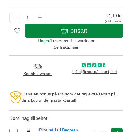
21,19
kr.
(inkl. moms)
Fortsätt
I lager
/
Leverans: 1-2 vardagar
Se fraktpriser
4,4 stjärnor på Trustpilot
Snabb leverans
Tjäna en bonus på 8% som ger dig extra rabatt på
dina köp under nästa kvartal!
Kom ihåg tillbehör
Pilot refill till Begreen