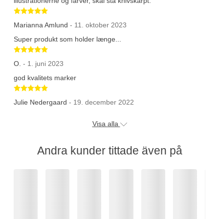
illustrationerne og farver, skal stå knivskarpt.
Betygsatt 5 av 5 stjärnor
Marianna Amlund
- 11. oktober 2023
Super produkt som holder længe...
Betygsatt 5 av 5 stjärnor
O.
- 1. juni 2023
god kvalitets marker
Betygsatt 5 av 5 stjärnor
Julie Nedergaard
- 19. december 2022
Visa alla
Andra kunder tittade även på