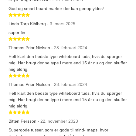
God og smart board marker der kan genopfyldes!
Betygsatt 5 av 5 stjärnor
Linda Torp Kihlberg
- 3. mars 2025
super fin
Betygsatt 5 av 5 stjärnor
Thomas Prior Nielsen
- 28. februari 2024
Helt klart den bedste type whiteboard tuds, hvis du spørger
mig. Har brugt denne type i mere end 15 år nu og den skuffer
mig aldrig.
Betygsatt 5 av 5 stjärnor
Thomas Prior Nielsen
- 28. februari 2024
Helt klart den bedste type whiteboard tuds, hvis du spørger
mig. Har brugt denne type i mere end 15 år nu og den skuffer
mig aldrig.
Betygsatt 5 av 5 stjärnor
Bitten Persson
- 22. november 2023
Supergode tusser, som er gode til mind- maps, hvor