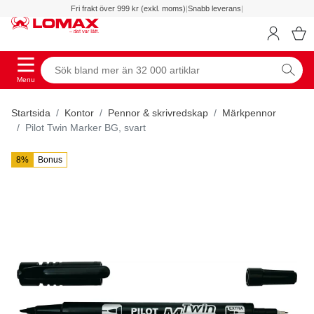
Fri frakt över 999 kr (exkl. moms)
|
Snabb leverans
|
Menu
Startsida
Kontor
Pennor & skrivredskap
Märkpennor
Pilot Twin Marker BG, svart
8%
Bonus