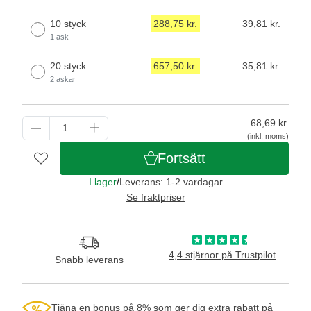
10 styck
288,75 kr.
39,81 kr.
1 ask
20 styck
657,50 kr.
35,81 kr.
2 askar
68,69
kr.
(inkl. moms)
Fortsätt
I lager
/
Leverans: 1-2 vardagar
Se fraktpriser
4,4 stjärnor på Trustpilot
Snabb leverans
Tjäna en bonus på 8% som ger dig extra rabatt på