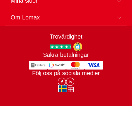
Mina sidor
Om Lomax
Trovärdighet
Säkra betalningar
Trygg E-handel
Följ oss på sociala medier
Lomax DK Facebook
Lomax SE LinkIn
sv-SE
da-DK