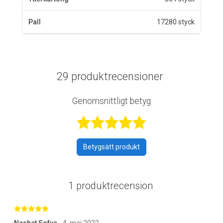
Pall
17280 styck
29 produktrecensioner
Genomsnittligt betyg
Betygsatt 4,6 a
Betygsätt produkt
1 produktrecension
Betygsatt 5 av 5 stjärnor
Nashat Sofya
- 4. maj 2022