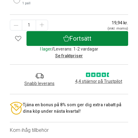
1 pall
19,94
kr.
(inkl. moms)
Fortsätt
I lager
/
Leverans: 1-2 vardagar
Se fraktpriser
4,4 stjärnor på Trustpilot
Snabb leverans
Tjäna en bonus på 8% som ger dig extra rabatt på
dina köp under nästa kvartal!
Kom ihåg tillbehör