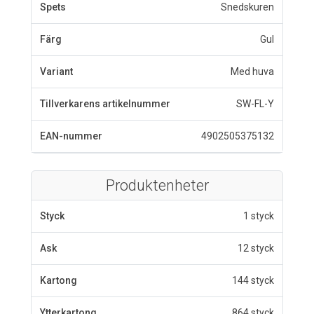
Spets
Snedskuren
Färg
Gul
Variant
Med huva
Tillverkarens artikelnummer
SW-FL-Y
EAN-nummer
4902505375132
Produktenheter
Styck
1 styck
Ask
12 styck
Kartong
144 styck
Ytterkartong
864 styck