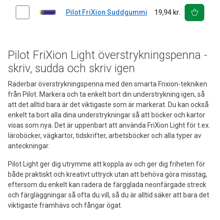
Pilot FriXion Suddgummi
19,94 kr.
Pilot FriXion Light överstrykningspenna -
skriv, sudda och skriv igen
Raderbar överstrykningspenna med den smarta Frixion-tekniken
från Pilot. Markera och ta enkelt bort din understrykning igen, så
att det alltid bara är det viktigaste som är markerat. Du kan också
enkelt ta bort alla dina understrykningar så att böcker och kartor
visas som nya. Det är uppenbart att använda FriXion Light för t.ex.
läroböcker, vägkartor, tidskrifter, arbetsböcker och alla typer av
anteckningar.
Pilot Light ger dig utrymme att koppla av och ger dig friheten för
både praktiskt och kreativt uttryck utan att behöva göra misstag,
eftersom du enkelt kan radera de färgglada neonfärgade streck
och färgläggningar så ofta du vill, så du är alltid säker att bara det
viktigaste framhävs och fångar ögat.