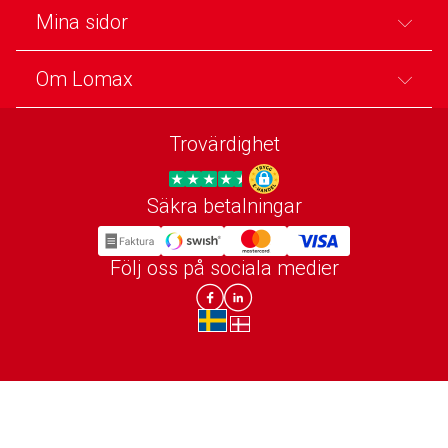
Mina sidor
Om Lomax
Trovärdighet
Säkra betalningar
Trygg E-handel
Följ oss på sociala medier
Lomax DK Facebook
Lomax SE LinkIn
sv-SE
da-DK