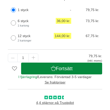
1 styck
-
79,75 kr.
6 styck
36,00 kr.
73,75 kr.
1 kartong
12 styck
144,00 kr.
67,75 kr.
2 kartonger
79,75
kr.
(inkl. moms)
Fortsätt
I fjärrlagring
/
Leverans: Förväntad 3-5 vardagar
Se fraktpriser
4,4 stjärnor på Trustpilot