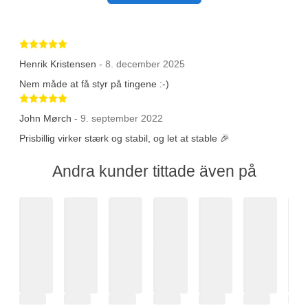
Betygsatt 5 av 5 stjärnor
Henrik Kristensen
- 8. december 2025
Nem måde at få styr på tingene :-)
Betygsatt 5 av 5 stjärnor
John Mørch
- 9. september 2022
Prisbillig virker stærk og stabil, og let at stable 🎉
Andra kunder tittade även på