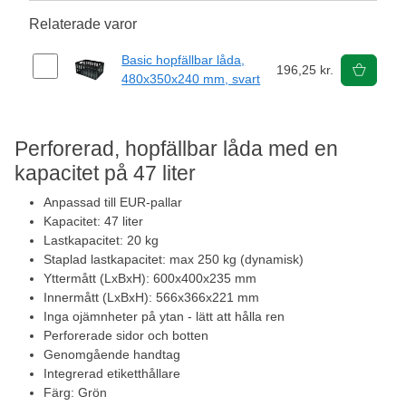
Relaterade varor
Basic hopfällbar låda,
196,25 kr.
480x350x240 mm, svart
Perforerad, hopfällbar låda med en
kapacitet på 47 liter
Anpassad till EUR-pallar
Kapacitet: 47 liter
Lastkapacitet: 20 kg
Staplad lastkapacitet: max 250 kg (dynamisk)
Yttermått (LxBxH): 600x400x235 mm
Innermått (LxBxH): 566x366x221 mm
Inga ojämnheter på ytan - lätt att hålla ren
Perforerade sidor och botten
Genomgående handtag
Integrerad etiketthållare
Färg: Grön