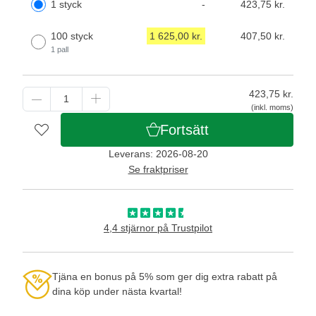
1 styck
-
423,75 kr.
100 styck
1 625,00 kr.
407,50 kr.
1 pall
423,75
kr.
(inkl. moms)
Fortsätt
Leverans: 2026-08-20
Se fraktpriser
4,4 stjärnor på Trustpilot
Tjäna en bonus på 5% som ger dig extra rabatt på
dina köp under nästa kvartal!