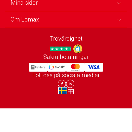
Mina sidor
Om Lomax
Trovärdighet
Säkra betalningar
Trygg E-handel
Följ oss på sociala medier
Lomax DK Facebook
Lomax SE LinkIn
sv-SE
da-DK