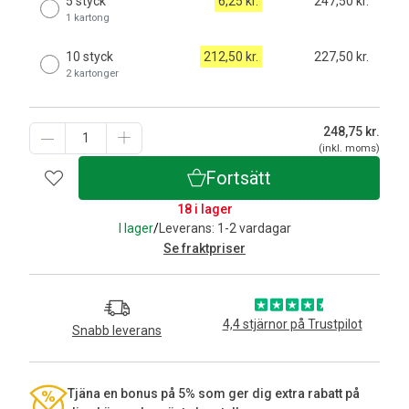
5 styck
6,25 kr.
247,50 kr.
1 kartong
10 styck
212,50 kr.
227,50 kr.
2 kartonger
248,75
kr.
(inkl. moms)
Fortsätt
18 i lager
I lager
/
Leverans: 1-2 vardagar
Se fraktpriser
4,4 stjärnor på Trustpilot
Snabb leverans
Tjäna en bonus på 5% som ger dig extra rabatt på