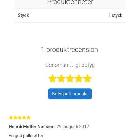
Produktenheter
Styck
1 styck
1 produktrecension
Genomsnittligt betyg
Betygsatt 5 av 
Betygsätt produkt
Betygsatt 5 av 5 stjärnor
Henrik Møller Nielsen
- 29. augusti 2017
En god palleløfter