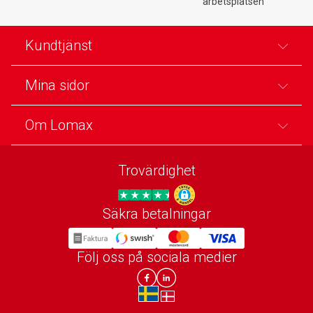
arbetsplatsen
Kundtjänst
Mina sidor
Om Lomax
Trovärdighet
Säkra betalningar
Trygg E-handel
Följ oss på sociala medier
Lomax DK Facebook
Lomax SE LinkIn
sv-SE
da-DK