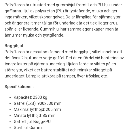
Pallyftaren är utrustad med gummihjul framtill och PU-hjul under
gafflarna. Hjul av polyuretan (PU) är tystgående, mjuka och ger
inga märken, vilket skonar golvet. De är lämpliga för ojämna ytor
och är generellt mer tåliga för underlag där det t.ex. ligger grus,
spån eller liknande. Gummihjul har samma egenskaper, men är
ännu mer mjuka och tystgående.
Boggihjul
Pallyftaren är dessutom försedd med boggihjul, vilket innebär att
det finns 2 hjul under varje gaffel. Det är en fördel vid hantering av
tyngre laster på ojämna underlag. Hjulen fördelar vikten på en
större yta, vilket ger bättre stabilitet och minskar slitaget på
underlaget. Lämplig att köra på ramper, över trösklar, etc.
Specifikationer:
Kapacitet: 2300 kg
Gaffel (LxB): 900x530 mm
Maximal lyfthöjd: 205 mm
Minsta lyfthöjd: 85 mm
Gaffelhjul: Boggi/PU
Styrhjul: Gummi