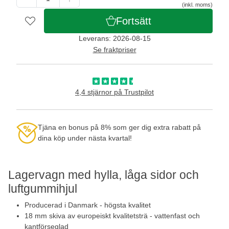
(inkl. moms)
Fortsätt
Leverans: 2026-08-15
Se fraktpriser
4,4 stjärnor på Trustpilot
Tjäna en bonus på 8% som ger dig extra rabatt på
dina köp under nästa kvartal!
Lagervagn med hylla, låga sidor och
luftgummihjul
Producerad i Danmark - högsta kvalitet
18 mm skiva av europeiskt kvalitetsträ - vattenfast och
kantförseglad