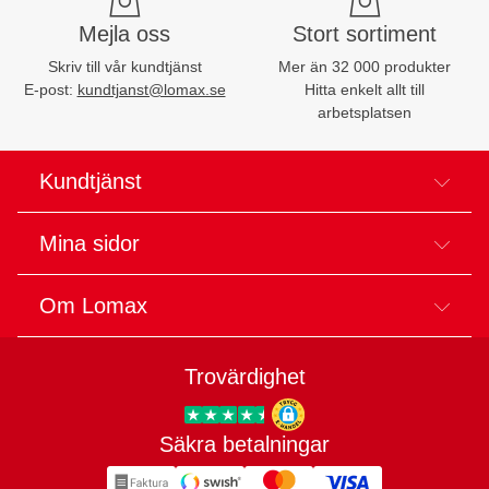
Mejla oss
Stort sortiment
Skriv till vår kundtjänst
Mer än 32 000 produkter
E-post:
kundtjanst@lomax.se
Hitta enkelt allt till
arbetsplatsen
Kundtjänst
Mina sidor
Om Lomax
Trovärdighet
Säkra betalningar
Trygg E-handel