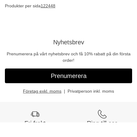
Produkter per sida
12
24
48
Nyhetsbrev
Prenumerera på vårt nyhetsbrev och få 10% rabatt på din första
order!
Prenumerera
Företag exkl. moms
Privatperson inkl. moms
Fri frakt
Ring till oss
Vid köp över 999 kr
Tel:
042-400 93 00