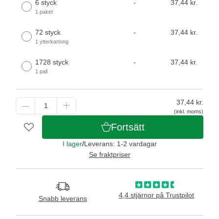
6 styck
-
37,44 kr.
1 paket
72 styck
-
37,44 kr.
1 ytterkartong
1728 styck
-
37,44 kr.
1 pall
37,44
kr.
(inkl. moms)
Fortsätt
I lager
/
Leverans: 1-2 vardagar
Se fraktpriser
4,4 stjärnor på Trustpilot
Snabb leverans