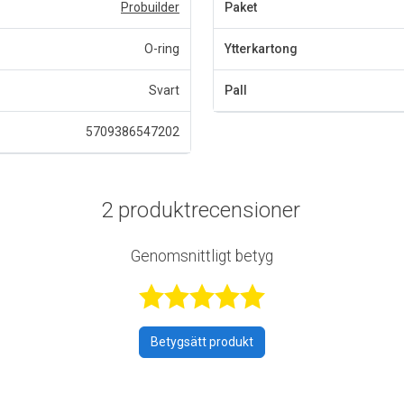
Probuilder
Paket
O-ring
Ytterkartong
Svart
Pall
5709386547202
2 produktrecensioner
Genomsnittligt betyg
Betygsatt 5 a
Betygsätt produkt