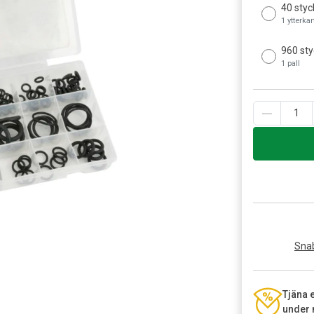
40 styc
1 ytterka
960 sty
1 pall
Snab
Tjäna 
under 