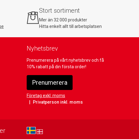
Stort sortiment
Mer än 32 000 produkter
se
Hitta enkelt allt till arbetsplatsen
Nyhetsbrev
Prenumerera på vårt nyhetsbrev och få
10% rabatt på din första order!
Prenumerera
Företag exkl. moms
Privatperson inkl. moms
er
sv-SE
da-DK