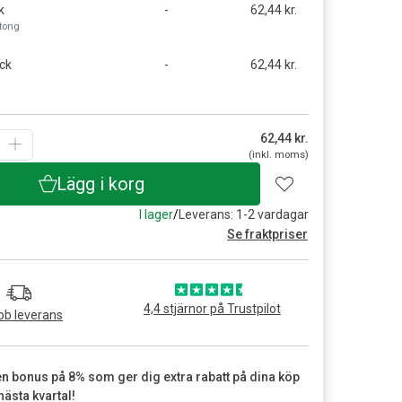
k
-
62,44 kr.
rtong
ck
-
62,44 kr.
62,44
kr.
(inkl. moms)
Lägg i korg
I lager
/
Leverans: 1-2 vardagar
Se fraktpriser
4,4 stjärnor på Trustpilot
b leverans
en bonus på 8% som ger dig extra rabatt på dina köp
nästa kvartal!