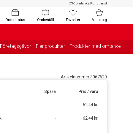
CSR
|
Omtanke
|
Kundtjänst
Orderstatus
Ombeställ
Favoriter
Varukorg
Företagsgåvor
Fler produkter
Produkter med omtanke
Artikelnummer 3067620
Spara
Pris / vara
-
62,44 kr.
k
-
62,44 kr.