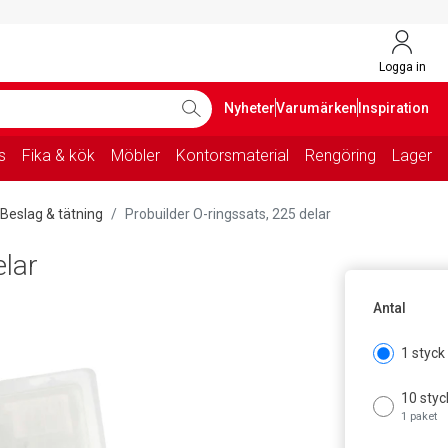
Logga in
Nyheter
Varumärken
Inspiration
s
Fika & kök
Möbler
Kontorsmaterial
Rengöring
Lager
Beslag & tätning
Probuilder O-ringssats, 225 delar
elar
Antal
1 styck
10 styc
1 paket