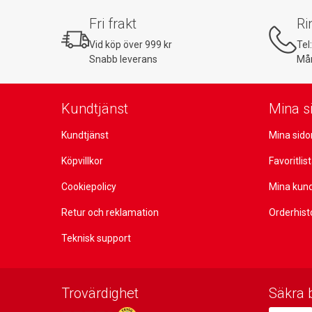
Fri frakt
Ri
Vid köp över 999 kr
Tel
Snabb leverans
Mån
Kundtjänst
Mina s
Kundtjänst
Mina sido
Köpvillkor
Favoritlis
Cookiepolicy
Mina kun
Retur och reklamation
Orderhist
Teknisk support
Trovärdighet
Säkra 