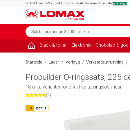
Fri frakt över 999 kr (exkl. moms)
|
Snabb leverans
|
Trustpilot
Bläck & toner
Elektronik
Chokolad & godi
Startsida
Lager
Verktyg
Verkstadsutrustning
Probuilder O-ringssats, 225 d
18 olika varianter för effektiva tätningslösningar
(2)
8%
Bonus