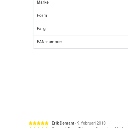
Märke
Form
Färg
EAN-nummer
Betygsatt 5 av 5 stjärnor
Erik Demant
- 9. februari 2018