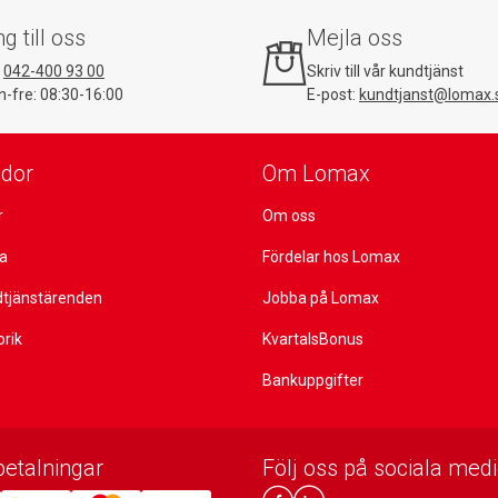
ng till oss
Mejla oss
:
042-400 93 00
Skriv till vår kundtjänst
-fre: 08:30-16:00
E-post:
kundtjanst@lomax.
idor
Om Lomax
r
Om oss
ta
Fördelar hos Lomax
dtjänstärenden
Jobba på Lomax
orik
KvartalsBonus
Bankuppgifter
betalningar
Följ oss på sociala medi