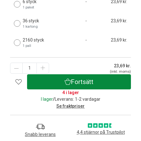
6 styck
-
23,69 kr.
1 paket
36 styck
-
23,69 kr.
1 kartong
2160 styck
-
23,69 kr.
1 pall
23,69
kr.
(inkl. moms)
Fortsätt
4 i lager
I lager
/
Leverans: 1-2 vardagar
Se fraktpriser
4,4 stjärnor på Trustpilot
Snabb leverans