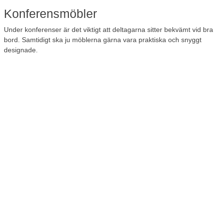
Konferensmöbler
Under konferenser är det viktigt att deltagarna sitter bekvämt vid bra
bord. Samtidigt ska ju möblerna gärna vara praktiska och snyggt
designade.
I vårt sortiment hittar du ett stort urval av
konferensstolar
i olika färg
och form. Vi har till exempel sköna stapelbara stolar som lätt kan
ställas undan när de inte används. Vi har ett utbud av
konferensbord
i flera storlekar och med skivor och underreden i
olika material. Skulle du önska att köpa stolar och bord tillsammans
har vi ett utbud
konferensset
.
Prisvärda lunchrums- och
konferensmöbler
Hos Lomax finns alltid ett stort utbud av lunchrums- och
konferensmöbler till fina priser. Anmäl dig till vårt
nyhetsbrev
och få
mejl med många fina erbjudanden, till exempel när det är rea på
möbler till lunchrummet, aulan eller möteslokalen. När du är kund
hos Lomax sparar du automatiskt KvartalsBonus på minst 5% av