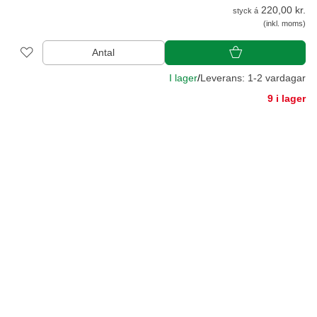
220,00 kr.
styck á
(inkl. moms)
Antal
I lager
/
Leverans: 1-2 vardagar
9 i lager