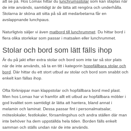
att se på. Hos Lomax hittar du
lunchrumsstolar
som kan staplas när
de inte används, samtidigt är de lätta att rengöra och underhålla.
Stolarna är sköna att sitta på så att medarbetarna får en
avslappnande lunchpaus.
Naturligtvis säljer vi även
matbord till lunchrummet
. Du hittar bord i
flera olika storlekar som passar i matsalen eller lunchrummet.
Stolar och bord som lätt fälls ihop
Är du på jakt efter extra stolar och bord som inte tar så stor plats
när de inte används, så ta en titt i kategorin
hoppfällbara stolar och
bord
. Där hittar du ett stort utbud av stolar och bord som snabbt och
enkelt kan fällas ihop.
Ofta förknippar man klappstolar och hopfällbara bord med plast.
Men hos Lomax har vi framför allt ett utbud av hopfällbara möbler i
god kvalitet som samtidigt är lätta att hantera, bland annat i
melamin och laminat. Dessa passar fint i personalmatsalar,
möteslokaler, festlokaler, församlingshus och andra ställen där man
inte behöver ha dem uppställda hela tiden. Borden fälls enkelt
samman och ställs undan när de inte används.