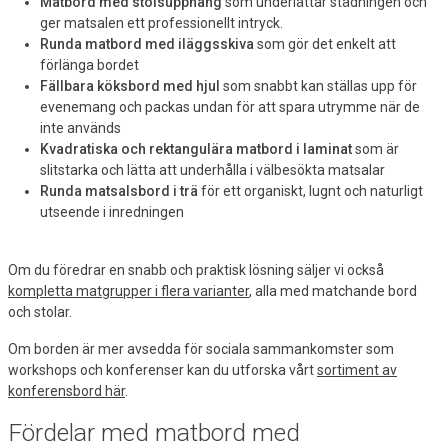
Matbord med stolsupphäng
som underlättar städningen och
ger matsalen ett professionellt intryck.
Runda matbord med iläggsskiva
som gör det enkelt att
förlänga bordet
Fällbara köksbord med hjul
som snabbt kan ställas upp för
evenemang och packas undan för att spara utrymme när de
inte används
Kvadratiska och rektangulära matbord i laminat
som är
slitstarka och lätta att underhålla i välbesökta matsalar
Runda matsalsbord i trä
för ett organiskt, lugnt och naturligt
utseende i inredningen
Om du föredrar en snabb och praktisk lösning säljer vi också
kompletta matgrupper i flera varianter
, alla med matchande bord
och stolar.
Om borden är mer avsedda för sociala sammankomster som
workshops och konferenser kan du utforska vårt
sortiment av
konferensbord här
.
Fördelar med matbord med