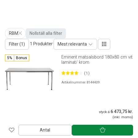
RBM
Nollställ alla filter
1 Produkter
Filter (1)
Mest relevanta
Eminent matsalsbord 180x80 cm vit
5%
Bonus
laminat/ krom
(1)
Artikelnummer 8144409
6 473,75 kr.
styck á
(inkl. moms)
Antal