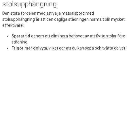
stolsupphängning
Den stora fördelen med att välja matsalsbord med
stolsupphängning är att den dagliga städningen normalt blir mycket
effektivare:
Sparar tid
genom att eliminera behovet av att flytta stolar före
städning
Frigör mer golvyta
, vilket gör att du kan sopa och tvätta golvet
samtidigt
Det kan tyckas enkelt, men skillnaden för städpersonalen är stor,
eftersom hela golvytan kan städas effektivt på några minuter
istället för att först behöva flytta 20, 50 eller till och med 100 stolar.
Samtidigt ger stolsupphängningen matsalen ett professionellt
utseende och skyddar stolen från stötar och skador.
Fällbara och mobila matsalsbord
De fällbara och hopfällbara borden är idealiska om du har
förändrade behov på arbetsplatsen eller begränsat utrymme.