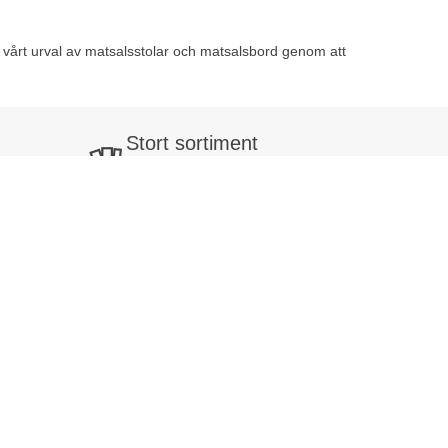
 vårt urval av matsalsstolar och matsalsbord genom att
Stort sortiment
Mer än 32 000 produkter
se
Hitta enkelt allt till arbetsplatsen
Nyhetsbrev
Prenumerera på vårt nyhetsbrev och få
10% rabatt på din första order!
Prenumerera
Företag exkl. moms
Privatperson inkl. moms