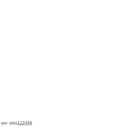
 per sida
12
24
48