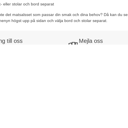
- eller stolar och bord separat
inte det matsalsset som passar din smak och dina behov? Då kan du se
menyn högst upp på sidan och välja bord och stolar separat.
ng till oss
Mejla oss
:
042-400 93 00
Skriv till vår kundtjänst
-fre: 08:30-16:00
E-post:
kundtjanst@lomax.
idor
Om Lomax
r
Om oss
ta
Fördelar hos Lomax
dtjänstärenden
Jobba på Lomax
orik
KvartalsBonus