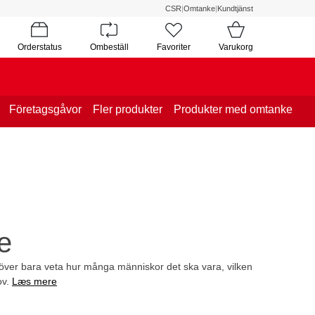
CSR
|
Omtanke
|
Kundtjänst
Orderstatus
Ombeställ
Favoriter
Varukorg
Företagsgåvor
Fler produkter
Produkter med omtanke
e
ehöver bara veta hur många människor det ska vara, vilken
ov.
Læs mere