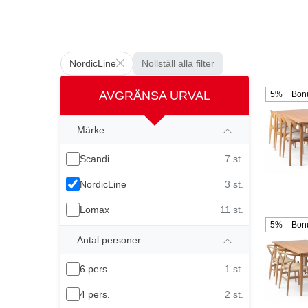
NordicLine
Nollställ alla filter
AVGRÄNSA URVAL
5%
Bon
Märke
Scandi
7 st.
NordicLine
3 st.
Lomax
11 st.
5%
Bon
Antal personer
6 pers.
1 st.
4 pers.
2 st.