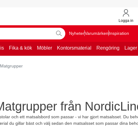
Logga in
Nyheter
Varumärken
Inspiration
is
Fika & kök
Möbler
Kontorsmaterial
Rengöring
Lager
Matgrupper
Matgrupper från NordicLin
alsstolar och ett matsalsbord som passar - vi har gjort matsalsset. Du b
erial du gillar bäst och välj sedan den matsalsset som passar dina beh