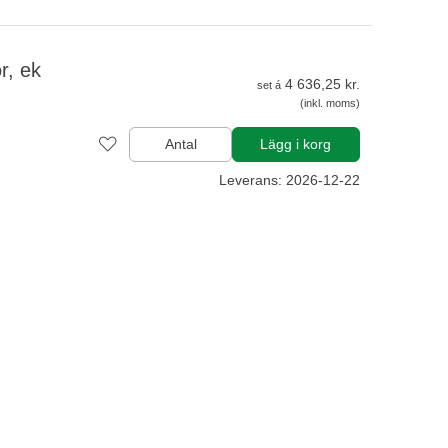
r, ek
4 636,25 kr.
set á
(inkl. moms)
Antal
Lägg i korg
Leverans: 2026-12-22