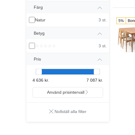
Färg
Natur
3 st.
5%
Bon
Betyg
3 st.
Pris
4 636 kr.
7 087 kr.
Använd prisintervall
Nollställ alla filter