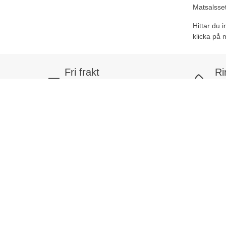
Matsalsset
Hittar du 
klicka på 
Fri frakt
Ri
Vid köp över 999 kr
Tel
Snabb leverans
Mån
Kundtjänst
Mina s
Kundtjänst
Mina sido
Köpvillkor
Favoritlis
Cookiepolicy
Mina kun
Retur och reklamation
Orderhist